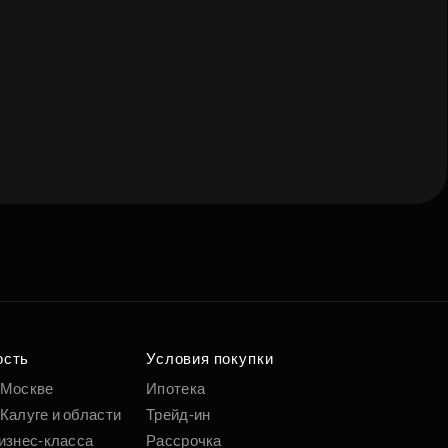
е квартиру мечты
о удобным
 параметрам
ость
Условия покупки
 Москве
Ипотека
Калуге и области
Трейд-ин
Подобрать
изнес-класса
Рассрочка