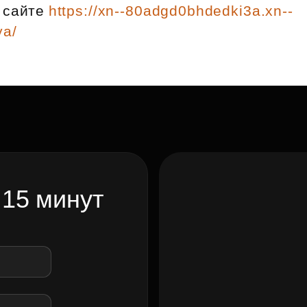
Субсидии
 сайте
https://xn--80adgd0bhdedki3a.xn--
ya/
 15 минут