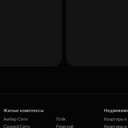
Подберит
п
вам
Жилые комплексы
Недвижим
Амбер Сити
Лэйк
Квартиры в
Сидней Сити
Римский
Квартиры в 