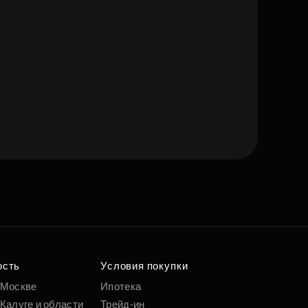
е квартиру мечты
о удобным
 параметрам
ость
Условия покупки
 Москве
Ипотека
Калуге и области
Трейд-ин
Подобрать