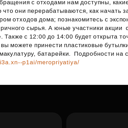
обращения с отходами нам доступны, каки
Субсидии
во что они перерабатываются, как начать 
ром отходов дома; познакомитесь с эксп
ричного сырья. А юные участники акции 
е. Также c 12:00 до 14:00 будет открыта т
 вы можете принести пластиковые бутылк
 макулатуру, батарейки. Подробности на 
3a.xn--p1ai/meropriyatiya/