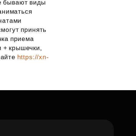
е бывают виды
заниматься
онатами
смогут принять
очка приема
и + крышечки,
сайте
https://xn-