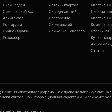
Скай Гарден
Датский квартал
Квартиры б
Симоновский Вал
Скандинавский
Готовая не
Архитектор
Настроение
Квартиры б
Роттердам
Сколковский
Коммерчес
Сидней Прайм
Движение. Говорово
Вторичная 
Режиссер
Купить ква
Акции и ски
Статьи
5) и еще 38 ипотечных программ. Все права на публикуемые на
т исключительно информационный характер и ни при каких усл
а конфиденциальности