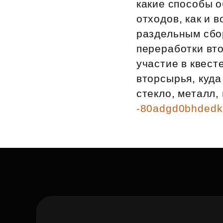
какие способы 
Рефинансирование
отходов, как и 
раздельным сбо
переработки вто
участие в квест
вторсырья, куда
стекло, металл,
-80adgd0bhdedki