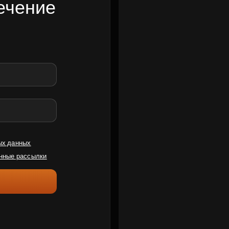
ечение
ых данных
нные рассылки