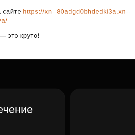
Субсидии
а сайте
https://xn--80adgd0bhdedki3a.xn--
ya/
— это круто!
ечение