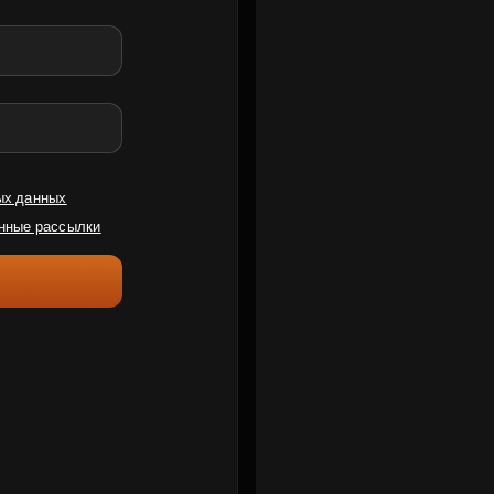
ых данных
нные рассылки