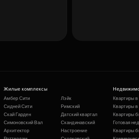
Подберит
п
вам
Жилые комплексы
Недвижим
Амбер Сити
Лэйк
Квартиры в
Сидней Сити
Римский
Квартиры в 
Скай Гарден
Датский квартал
Квартиры б
Симоновский Вал
Скандинавский
Готовая не
Архитектор
Настроение
Квартиры б
Роттердам
Сколковский
Коммерчес