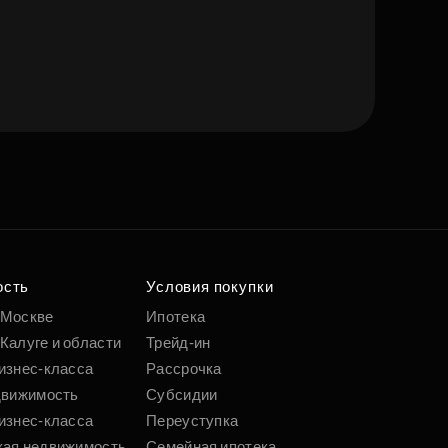
е квартиру мечты
о удобным
 параметрам
ость
Условия покупки
 Москве
Ипотека
Калуге и области
Трейд-ин
Подобрать
изнес-класса
Рассрочка
движимость
Субсидии
изнес-класса
Переуступка
кая недвижимость
Семейная ипотека