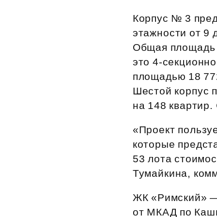
Рефинансирование
Корпус № 3 пре
этажности от 9 
Общая площадь д
это 4‑секционно
площадью 18 772
Шестой корпус 
на 148 квартир.
«Проект пользуе
которые предста
53 лота стоимос
Тумайкина, ком
ЖК «Римский» — 
от МКАД по Каш