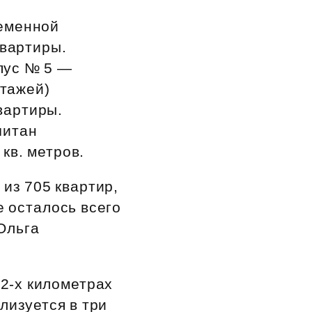
ременной
квартиры.
пус № 5 —
этажей)
вартиры.
читан
кв. метров.
из 705 квартир,
е осталось всего
Ольга
 2‑х километрах
лизуется в три