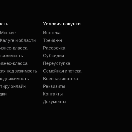
о удобным
 параметрам
ость
Условия покупки
 Москве
Ипотека
Калуге и области
Трейд-ин
Подобрать
изнес-класса
Рассрочка
движимость
Субсидии
изнес-класса
Переуступка
кая недвижимость
Семейная ипотека
недвижимость
Военная ипотека
ртиру онлайн
Реквизиты
дки
Контакты
Документы