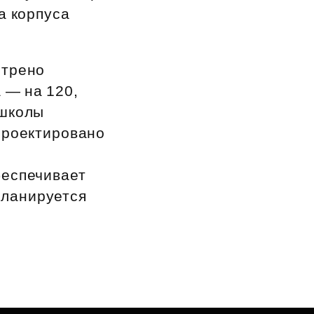
а корпуса
отрено
а — на 120,
 школы
проектировано
беспечивает
планируется