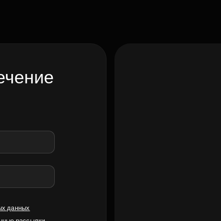
ечение
ых данных
нные рассылки