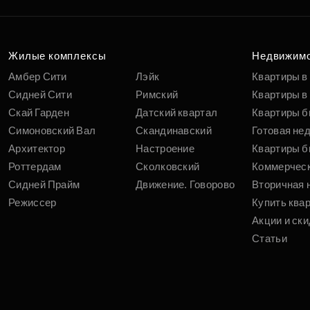
п
вам
Жилые комплексы
Недвижим
Амбер Сити
Лэйк
Квартиры в
Сидней Сити
Римский
Квартиры в 
Скай Гарден
Датский квартал
Квартиры б
Симоновский Вал
Скандинавский
Готовая не
Архитектор
Настроение
Квартиры б
Роттердам
Сколковский
Коммерчес
Сидней Прайм
Движение. Говорово
Вторичная 
Режиссер
Купить ква
Акции и ски
Статьи