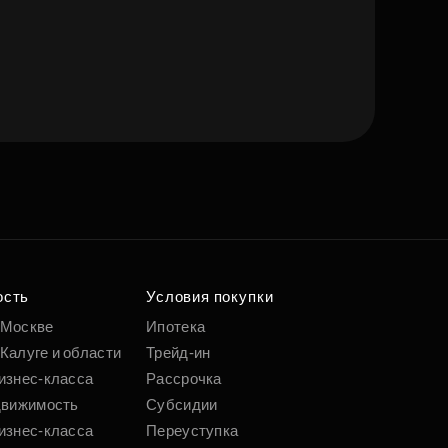
е квартиру мечты
о удобным
 параметрам
ость
Условия покупки
 Москве
Ипотека
Калуге и области
Трейд-ин
Подобрать
изнес-класса
Рассрочка
движимость
Субсидии
изнес-класса
Переуступка