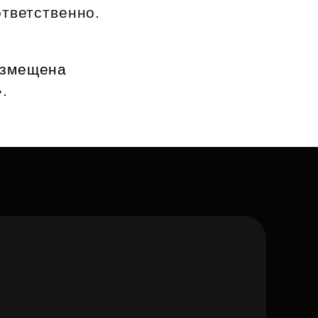
ответственно.
азмещена
.