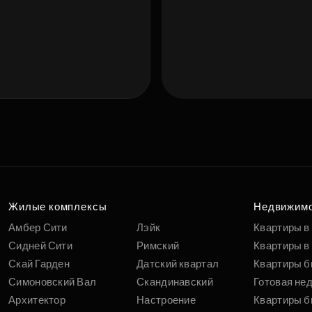
Подберит
п
вам
Жилые комплексы
Недвижим
Амбер Сити
Лэйк
Квартиры в
Сидней Сити
Римский
Квартиры в 
Скай Гарден
Датский квартал
Квартиры б
Симоновский Вал
Скандинавский
Готовая не
Архитектор
Настроение
Квартиры б