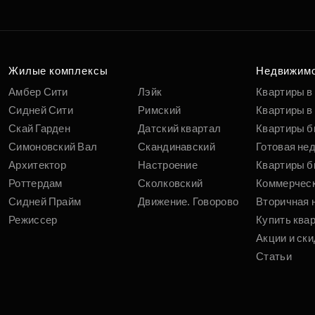
Подберит
п
вам
Жилые комплексы
Недвижим
Амбер Сити
Лэйк
Квартиры в
Сидней Сити
Римский
Квартиры в 
Скай Гарден
Датский квартал
Квартиры б
Симоновский Вал
Скандинавский
Готовая не
Архитектор
Настроение
Квартиры б
Роттердам
Сколковский
Коммерчес
Сидней Прайм
Движение. Говорово
Вторичная 
Режиссер
Купить ква
Акции и ски
Статьи