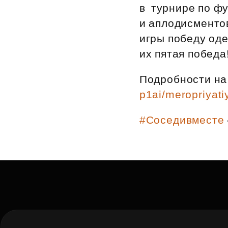
в турнире по фу
Рефинансирование
и аплодисментов
игры победу од
их пятая победа
Подробности на
p1ai/meropriyati
#Соседивместе