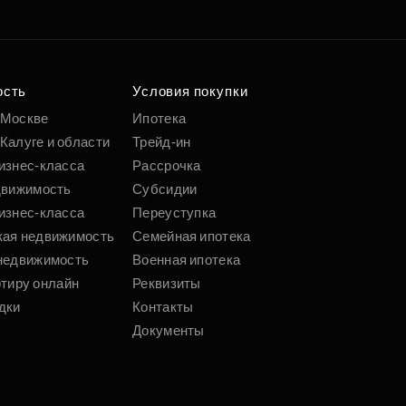
е квартиру мечты
о удобным
 параметрам
ость
Условия покупки
 Москве
Ипотека
Калуге и области
Трейд-ин
Подобрать
изнес-класса
Рассрочка
движимость
Субсидии
изнес-класса
Переуступка
кая недвижимость
Семейная ипотека
недвижимость
Военная ипотека
ртиру онлайн
Реквизиты
дки
Контакты
Документы