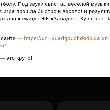
Субсидии
тболу. Под звуки свистка, веселой музыки
 игра прошла быстро и весело! В результ
ержала команда ЖК «Западное Кунцево». 
!
 сайте —
https://xn--80adgd0bhdedki3a.xn-
ya/
— это круто!