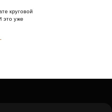
ате круговой
И это уже
-