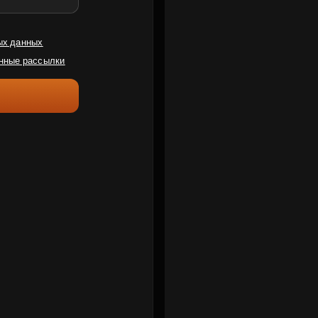
ых данных
нные рассылки