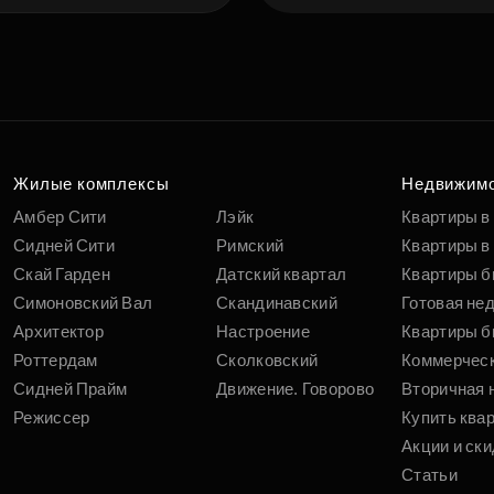
Подберит
п
вам
Жилые комплексы
Недвижим
Амбер Сити
Лэйк
Квартиры в
Сидней Сити
Римский
Квартиры в 
Скай Гарден
Датский квартал
Квартиры б
Симоновский Вал
Скандинавский
Готовая не
Архитектор
Настроение
Квартиры б
Роттердам
Сколковский
Коммерчес
Сидней Прайм
Движение. Говорово
Вторичная 
Режиссер
Купить ква
Акции и ски
Статьи