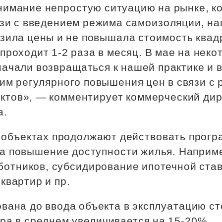
Субсидии
нимание непростую ситуацию на рынке, к
язи с введением режима самоизоляции, н
зила цены и не повышала стоимость квад
проходит 1‑2 раза в месяц. В мае на неко
ачали возвращаться к нашей практике и 
им регулярного повышения цен в связи с 
ектов», — комментирует коммерческий ди
а.
а объектах продолжают действовать прогр
а повышение доступности жилья. Наприме
ботников, субсидирование ипотечной став
 квартир и пр.
вана до ввода объекта в эксплуатацию с
ра в среднем увеличивается на 15‑20%.