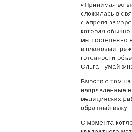
«Принимая во в
Рефинансирование
сложилась в св
с апреля заморо
которая обычно 
мы постепенно н
в плановый реж
готовности объ
Ольга Тумайкин
Вместе с тем н
направленные н
медицинских ра
обратный выкуп
С момента котло
квадратного мет