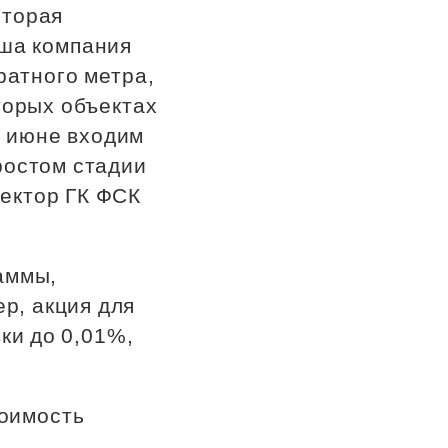
оторая
аша компания
ратного метра,
торых объектах
в июне входим
ростом стадии
ректор ГК ФСК
аммы,
р, акция для
ки до 0,01%,
тоимость