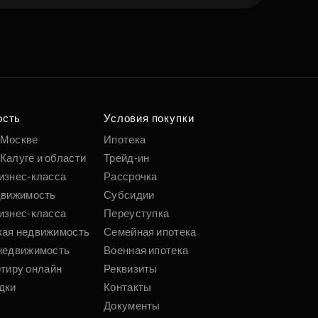
е квартиру мечты
о удобным
 параметрам
ость
Условия покупки
 Москве
Ипотека
Калуге и области
Трейд-ин
Подобрать
изнес-класса
Рассрочка
движимость
Субсидии
изнес-класса
Переуступка
кая недвижимость
Семейная ипотека
недвижимость
Военная ипотека
ртиру онлайн
Реквизиты
дки
Контакты
Документы