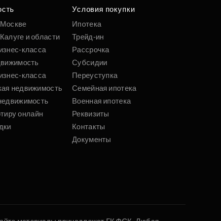
 параметрам
ость
Условия покупки
 Москве
Ипотека
Калуге и области
Трейд-ин
Подобрать
изнес-класса
Рассрочка
движимость
Субсидии
изнес-класса
Переуступка
кая недвижимость
Семейная ипотека
недвижимость
Военная ипотека
ртиру онлайн
Реквизиты
дки
Контакты
Документы