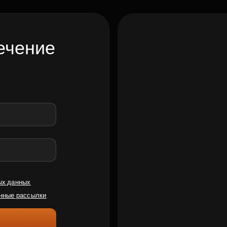
ечение
ых данных
нные рассылки