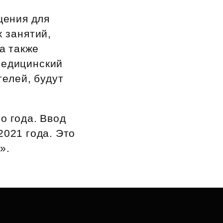
щения для
х занятий,
а также
медицинский
телей, будут
о года. Ввод
2021 года. Это
».