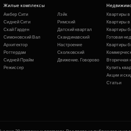
вам
Жилые комплексы
Недвижим
Амбер Сити
Лэйк
Квартиры в
Сидней Сити
Римский
Квартиры в 
Скай Гарден
Датский квартал
Квартиры б
Симоновский Вал
Скандинавский
Готовая не
Архитектор
Настроение
Квартиры б
Роттердам
Сколковский
Коммерчес
Сидней Прайм
Движение. Говорово
Вторичная 
Режиссер
Купить ква
Акции и ски
Статьи