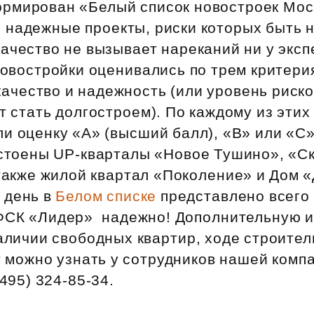
формирован «Белый список новостроек Мос
Субсидии
 надежные проекты, риски которых быть
ачество не вызывает нареканий ни у эксп
Новостройки оценивались по трем критери
ачество и надежность (или уровень риско
т стать долгостроем). По каждому из этих
ли оценку «А» (высший балл), «В» или «С
остоены UP‑кварталы «Новое Тушино», «С
 также жилой квартал «Поколение» и Дом 
 день в
Белом списке
представлено всего 
ФСК «Лидер»  надежно! Дополнительную
аличии свободных квартир, ходе строител
т можно узнать у сотрудников нашей комп
495) 324‑85‑34.