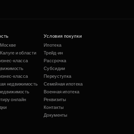
е квартиру мечты
о удобным
 параметрам
ость
Условия покупки
 Москве
Ипотека
Калуге и области
Трейд-ин
Подобрать
изнес-класса
Рассрочка
движимость
Субсидии
изнес-класса
Переуступка
кая недвижимость
Семейная ипотека
недвижимость
Военная ипотека
ртиру онлайн
Реквизиты
дки
Контакты
Документы