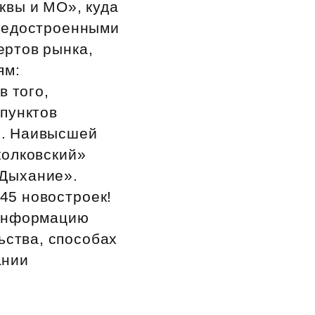
квы и МО», куда
 недостроенными
ертов рынка,
ям:
в того,
 пунктов
». Наивысшей
колковский»
«Дыхание».
45 новостроек!
 информацию
ьства, способах
ании