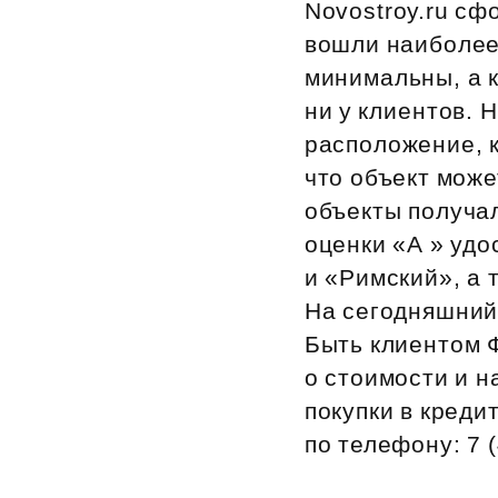
Novostroy.ru с
Рефинансирование
вошли наиболее
минимальны, а к
ни у клиентов. 
расположение, к
что объект може
объекты получа
оценки «А » уд
и «Римский», а
На сегодняшний
Быть клиентом 
о стоимости и н
покупки в креди
по телефону: 7 (