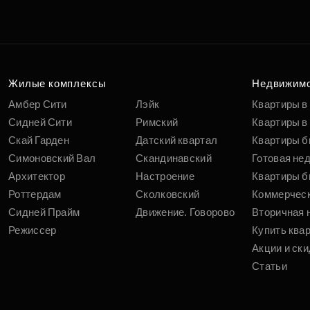
Подберит
п
вам
Жилые комплексы
Недвижим
Амбер Сити
Лэйк
Квартиры в
Сидней Сити
Римский
Квартиры в 
Скай Гарден
Датский квартал
Квартиры б
Симоновский Вал
Скандинавский
Готовая не
Архитектор
Настроение
Квартиры б
Роттердам
Сколковский
Коммерчес
Сидней Прайм
Движение. Говорово
Вторичная 
Режиссер
Купить ква
Акции и ски
Статьи