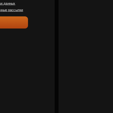
ых данных
нные рассылки