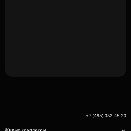
Подберите квартиру мечты
по удобным вам параметрам
Подобрать
+7 (495) 032-45-20
Жилые комплексы