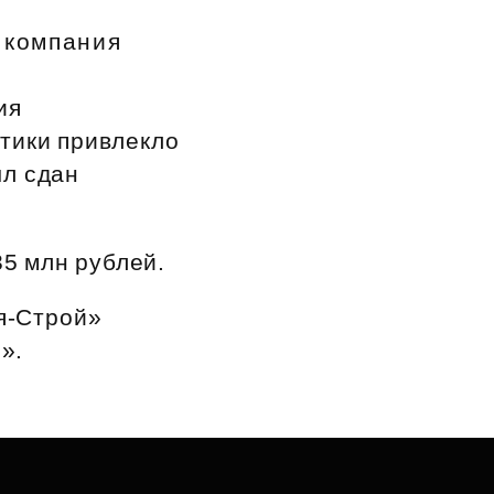
 компания
ия
тики привлекло
ыл сдан
35 млн рублей.
я‑Строй»
».