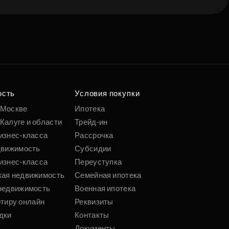
е квартиру мечты
о удобным
 параметрам
ость
Условия покупки
 Москве
Ипотека
Калуге и области
Трейд-ин
Подобрать
изнес-класса
Рассрочка
движимость
Субсидии
изнес-класса
Переуступка
кая недвижимость
Семейная ипотека
недвижимость
Военная ипотека
ртиру онлайн
Реквизиты
дки
Контакты
Документы