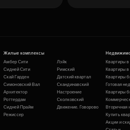
Подберит
п
вам
Жилые комплексы
Недвижим
Амбер Сити
Лэйк
Квартиры в
Сидней Сити
Римский
Квартиры в 
Скай Гарден
Датский квартал
Квартиры б
Симоновский Вал
Скандинавский
Готовая не
Архитектор
Настроение
Квартиры б
Роттердам
Сколковский
Коммерчес
Сидней Прайм
Движение. Говорово
Вторичная 
Режиссер
Купить ква
Акции и ски
Статьи