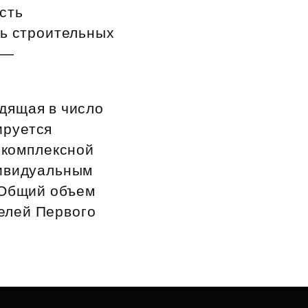
сть
мь строительных
 —
дящая в число
ируется
 комплексной
дивидуальным
. Общий объем
телей Первого