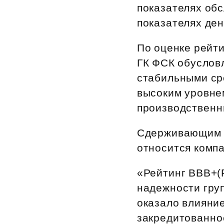
показателях обс
Рефинансирование
показателях ден
По оценке рейт
ГК ФСК обуслов
стабильными сро
высоким уровне
производствен
Сдерживающим ф
относится комп
«Рейтинг ВВВ+(
надежности груп
оказало влияни
закредитованно