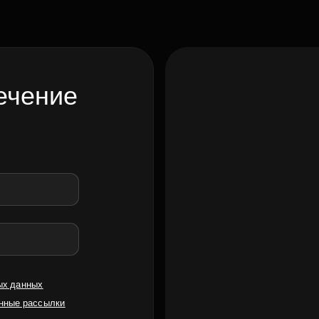
ечение
ых данных
нные рассылки