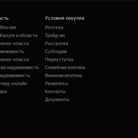
о удобным
 параметрам
ость
Условия покупки
 Москве
Ипотека
Калуге и области
Трейд-ин
Подобрать
изнес-класса
Рассрочка
движимость
Субсидии
изнес-класса
Переуступка
кая недвижимость
Семейная ипотека
недвижимость
Военная ипотека
ртиру онлайн
Реквизиты
дки
Контакты
Документы