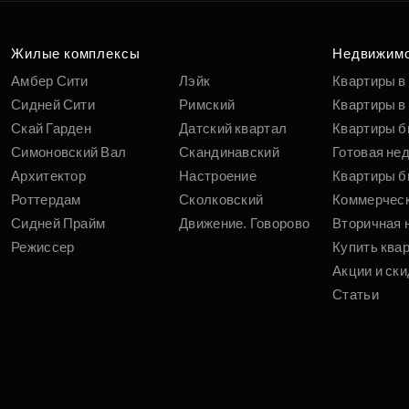
п
вам
Жилые комплексы
Недвижим
Амбер Сити
Лэйк
Квартиры в
Сидней Сити
Римский
Квартиры в 
Скай Гарден
Датский квартал
Квартиры б
Симоновский Вал
Скандинавский
Готовая не
Архитектор
Настроение
Квартиры б
Роттердам
Сколковский
Коммерчес
Сидней Прайм
Движение. Говорово
Вторичная 
Режиссер
Купить ква
Акции и ски
Статьи