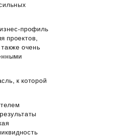
 сильных
бизнес‑профиль
я проектов,
 также очень
енными
сль, к которой
ателем
 результаты
кая
ликвидность