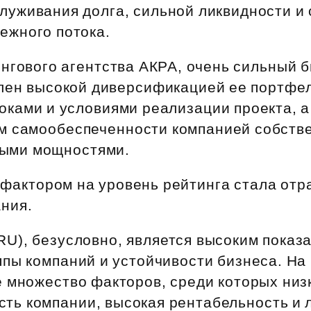
Субсидии
луживания долга, сильной ликвидности и
ежного потока.
ингового агентства АКРА, очень сильный 
лен высокой диверсификацией ее портфел
ками и условиями реализации проекта, а
м самообеспеченности компанией собств
ными мощностями.
актором на уровень рейтинга стала отра
ания.
RU), безусловно, является высоким показ
пы компаний и устойчивости бизнеса. На
е множество факторов, среди которых низ
сть компании, высокая рентабельность и 