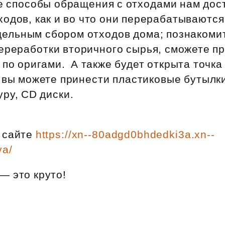
е способы обращения с отходами нам дос
Субсидии
одов, как и во что они перерабатываются,
дельным сбором отходов дома; познакоми
ереработки вторичного сырья, сможете п
 по оригами. А также будет открыта точка
 вы можете принести пластиковые бутылки
уру, CD диски.
 сайте
https://xn--80adgd0bhdedki3a.xn--
ya/
— это круто!