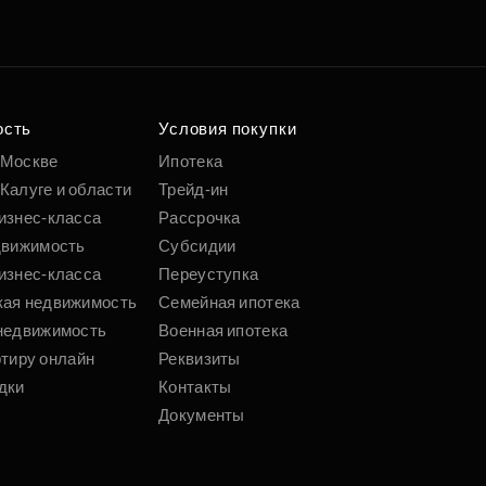
е квартиру мечты
о удобным
 параметрам
ость
Условия покупки
 Москве
Ипотека
Калуге и области
Трейд-ин
Подобрать
изнес-класса
Рассрочка
движимость
Субсидии
изнес-класса
Переуступка
кая недвижимость
Семейная ипотека
недвижимость
Военная ипотека
ртиру онлайн
Реквизиты
дки
Контакты
Документы