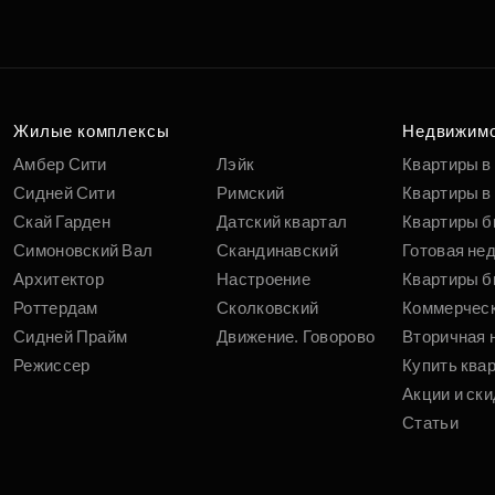
Подберит
п
вам
Жилые комплексы
Недвижим
Амбер Сити
Лэйк
Квартиры в
Сидней Сити
Римский
Квартиры в 
Скай Гарден
Датский квартал
Квартиры б
Симоновский Вал
Скандинавский
Готовая не
Архитектор
Настроение
Квартиры б
Роттердам
Сколковский
Коммерчес
Сидней Прайм
Движение. Говорово
Вторичная 
Режиссер
Купить ква
Акции и ски
Статьи