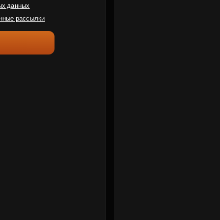
ых данных
нные рассылки