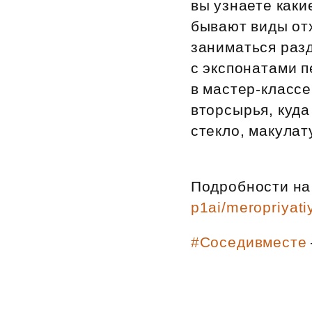
вы узнаете каки
Рефинансирование
бывают виды отх
заниматься раз
с экспонатами п
в мастер‑классе
вторсырья, куда
стекло, макулат
Подробности на
p1ai/meropriyati
#Соседивместе