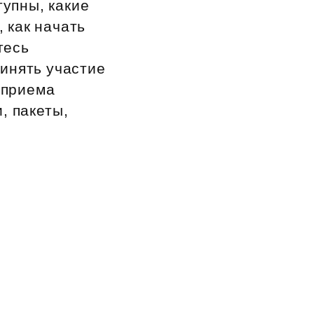
тупны, какие
 как начать
тесь
ринять участие
 приема
, пакеты,