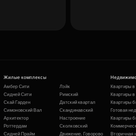
Подберит
п
вам
Жилые комплексы
Недвижим
Амбер Сити
Лэйк
Квартиры в
Сидней Сити
Римский
Квартиры в 
Скай Гарден
Датский квартал
Квартиры б
Симоновский Вал
Скандинавский
Готовая не
Архитектор
Настроение
Квартиры б
Роттердам
Сколковский
Коммерчес
Сидней Прайм
Движение. Говорово
Вторичная 