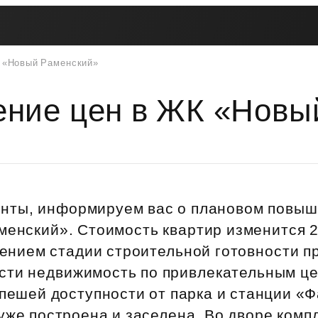
 «Новый Раменский»
Вторичная недвижимость
Контакты
Втор
Рассрочка
Мат
Купите сейчас — платите
Жив
ние цен в ЖК «Новы
Покуп
потом
пот
Трейд-ин
Поддержка
Пок
Платите как хотите
Программы рассрочки
Переуступка
ЦФ
ская
Заго
Купите сейчас — платите потом
ость
Комфо
Живите сейчас — платите потом
нты, информируем вас о плановом повыш
Рассрочка для беременных
менский». Стоимость квартир изменится 2
Инве
Рассрочка на паркинг
чением стадии строительной готовности п
Ваши 
Рассрочка на кладовые
сти недвижимость по привлекательным ц
пешей доступности от парка и станции «
Трейд-ин
Вопр
уже построена и заселена. Во дворе комп
Акции и скидки
Ответ