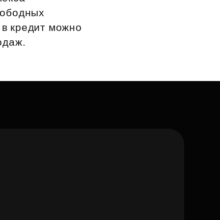
вободных
 в кредит можно
одаж.