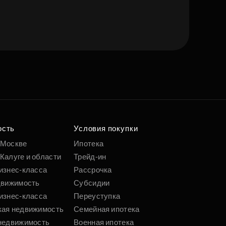
е квартиру мечты
о удобным
 параметрам
ость
Условия покупки
 Москве
Ипотека
Калуге и области
Трейд-ин
Подобрать
изнес-класса
Рассрочка
движимость
Субсидии
изнес-класса
Переуступка
кая недвижимость
Семейная ипотека
недвижимость
Военная ипотека