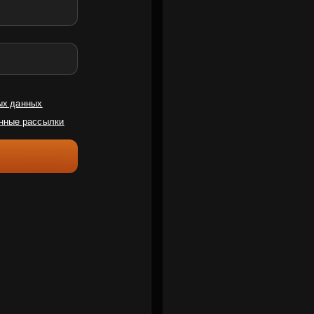
ых данных
нные рассылки