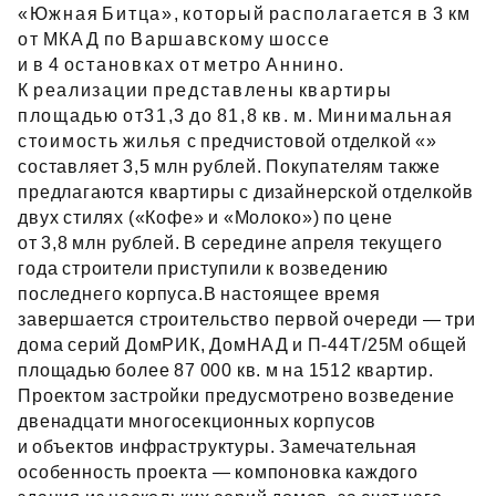
«Южная Битца», который располагается в 3 км
от МКАД по Варшавскому шоссе
и в 4 остановках от метро Аннино.
К реализации представлены квартиры
площадью от31,3 до 81,8 кв. м. Минимальная
стоимость жилья с предчистовой отделкой «»
составляет 3,5 млн рублей. Покупателям также
предлагаются квартиры с дизайнерской отделкойв
двух стилях («Кофе» и «Молоко») по цене
от 3,8 млн рублей. В середине апреля текущего
года строители приступили к возведению
последнего корпуса.В настоящее время
завершается строительство первой очереди — три
дома серий ДомРИК, ДомНАД и П‑44Т/25М общей
площадью более 87 000 кв. м на 1512 квартир.
Проектом застройки предусмотрено возведение
двенадцати многосекционных корпусов
и объектов инфраструктуры. Замечательная
особенность проекта — компоновка каждого