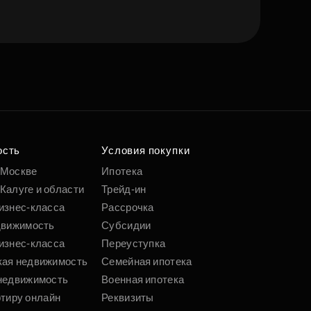
е квартиру мечты
о удобным
 параметрам
ость
Условия покупки
 Москве
Ипотека
Калуге и области
Трейд-ин
Подобрать
изнес-класса
Рассрочка
движимость
Субсидии
изнес-класса
Переуступка
кая недвижимость
Семейная ипотека
недвижимость
Военная ипотека
ртиру онлайн
Реквизиты