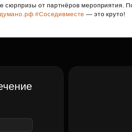
Субсидии
ые сюрпризы от партнёров мероприятия. 
одумано.рф
#Соседивместе
— это круто!
ечение