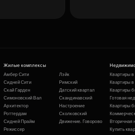
Подберит
п
вам
Жилые комплексы
Недвижим
Амбер Сити
Лэйк
Квартиры в
Сидней Сити
Римский
Квартиры в 
Скай Гарден
Датский квартал
Квартиры б
Симоновский Вал
Скандинавский
Готовая не
Архитектор
Настроение
Квартиры б
Роттердам
Сколковский
Коммерчес
Сидней Прайм
Движение. Говорово
Вторичная 
Режиссер
Купить ква