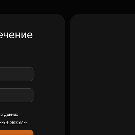
ечение
ых данных
нные рассылки