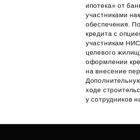
ипотека» от ба
Рефинансирование
участниками на
обеспечения. П
кредита с опцие
участникам НИС
целевого жилищ
оформлении кре
на внесение пе
Дополнительную
ходе строительс
у сотрудников н