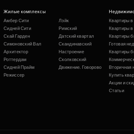
вам
Жилые комплексы
Недвижим
Амбер Сити
Лэйк
Квартиры в
Сидней Сити
Римский
Квартиры в 
Скай Гарден
Датский квартал
Квартиры б
Симоновский Вал
Скандинавский
Готовая не
Архитектор
Настроение
Квартиры б
Роттердам
Сколковский
Коммерчес
Сидней Прайм
Движение. Говорово
Вторичная 
Режиссер
Купить ква
Акции и ски
Статьи