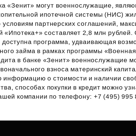
Субсидии
нка «Зенит» могут военнослужащие, явля
копительной ипотечной системы (НИС) жи
о условиям партнерских соглашений, мак
й «Ипотека+» составляет 2,8 млн рублей
 доступна программа, удваивающая возм
ного займа в рамках программы «Военная
дита в банке «Зенит» военнослужащие мо
рвоначального взноса материнский капита
 информацию о стоимости и наличии сво
тва, способах покупки в кредит можно узн
ашей компании по телефону: +7 (495) 995 