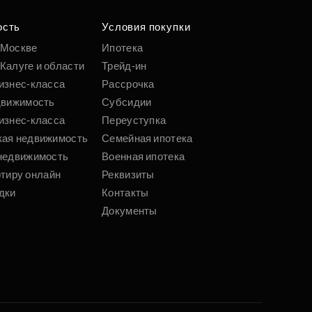
 параметрам
ость
Условия покупки
 Москве
Ипотека
Калуге и области
Трейд-ин
Подобрать
изнес-класса
Рассрочка
движимость
Субсидии
изнес-класса
Переуступка
кая недвижимость
Семейная ипотека
недвижимость
Военная ипотека
ртиру онлайн
Реквизиты
дки
Контакты
Документы