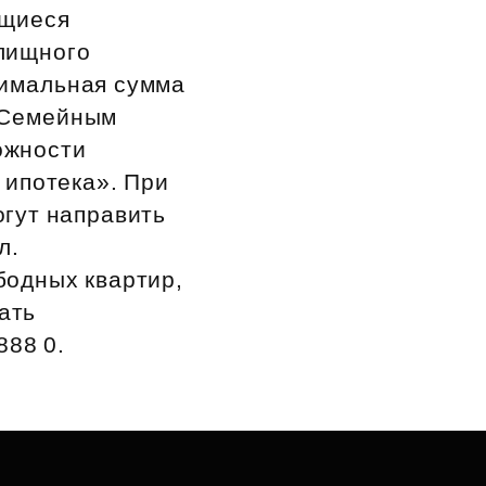
ющиеся
лищного
симальная сумма
. Семейным
ожности
 ипотека». При
гут направить
л.
бодных квартир,
ать
888 0.