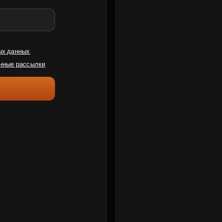
ых данных
нные рассылки