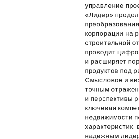
управление про
Рефинансирование
«Лидер» продол
преобразования
корпорации на р
строительной от
проводит цифро
и расширяет по
продуктов под р
Смысловое и ви
точным отражен
и перспективы р
ключевая компе
недвижимости п
характеристик, 
надежным лидер