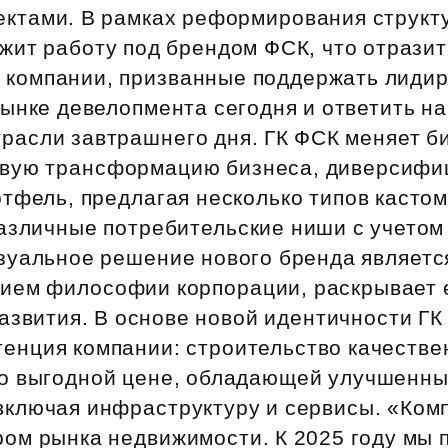
Субсидии
ектами. В рамках реформирования струк
жит работу под брендом ФСК, что отразит
 компании, призванные поддержать лиди
ынке девелопмента сегодня и ответить н
расли завтрашнего дня. ГК ФСК меняет б
вую трансформацию бизнеса, диверсифи
ртфель, предлагая несколько типов касто
азличные потребительские ниши с учетом
зуальное решение нового бренда являетс
ием философии корпорации, раскрывает 
азвития. В основе новой идентичности Г
тенция компании: строительство качеств
о выгодной цене, обладающей улучшенн
включая инфраструктуру и сервисы. «Ком
ом рынка недвижимости. К 2025 году мы 