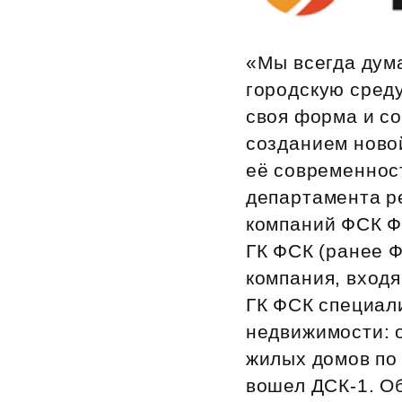
«Мы всегда дума
городскую среду
своя форма и с
созданием ново
её современнос
департамента р
компаний ФСК Ф
ГК ФСК (ранее 
компания, вход
ГК ФСК специал
недвижимости: о
жилых домов по 
вошел ДСК‑1. О