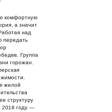
вую комфортную
ория, а значит
Работая над
о передать
тор
ебедев. Группа
зни горожан.
перская
ижимости.
ре жилой
оительства
ее структуру
 2018 году —