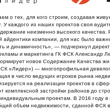
ем о тех, для кого строим, создавая жи
. У каждого из наших проектов своя аудит
одержание неизменно высокого качества. 
й айдентики компании, для нас было важн
ть и динамичность», — подчеркнул дирек
екламы и маркетинга ГК ФСК Александр Л
ормирует новое Содержание Качества жи
ФСК «Лидер») — многопрофильная девело
ящая в число ведущих игроков рынка недв
изируется на реализации проектов в сфе
т комплексной застройки районов до стр
индивидуальным проектам. В 2016 году в 
бщий объем недвижимости, сданной ФСК в