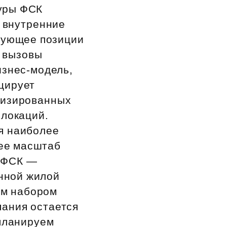
туры ФСК
 внутренние
рующее позиции
а вызовы
изнес‑модель,
цирует
мизированных
 локаций.
я наиболее
ее масштаб
К ФСК —
енной жилой
ым набором
пания остается
планируем