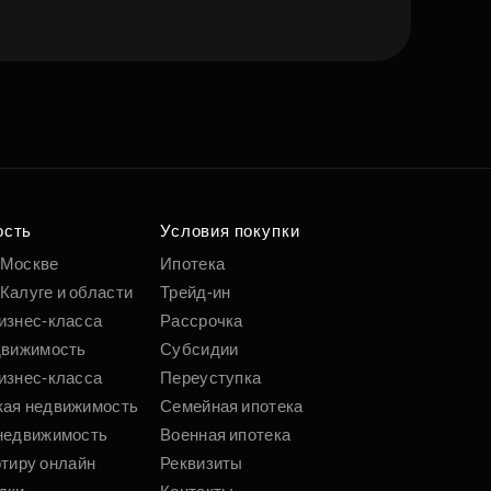
е квартиру мечты
о удобным
 параметрам
ость
Условия покупки
 Москве
Ипотека
Калуге и области
Трейд-ин
Подобрать
изнес-класса
Рассрочка
движимость
Субсидии
изнес-класса
Переуступка
кая недвижимость
Семейная ипотека
недвижимость
Военная ипотека
ртиру онлайн
Реквизиты