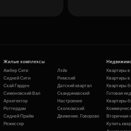
Подберит
п
вам
Жилые комплексы
Недвижим
Амбер Сити
Лэйк
Квартиры в
Сидней Сити
Римский
Квартиры в 
Скай Гарден
Датский квартал
Квартиры б
Симоновский Вал
Скандинавский
Готовая не
Архитектор
Настроение
Квартиры б
Роттердам
Сколковский
Коммерчес
Сидней Прайм
Движение. Говорово
Вторичная 
Режиссер
Купить ква