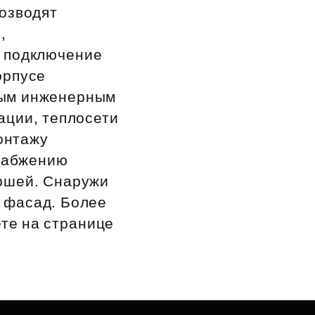
возводят
,
и подключение
орпусе
ным инженерным
ации, теплосети
онтажу
снабжению
ршей. Снаружи
 фасад. Более
ете на странице