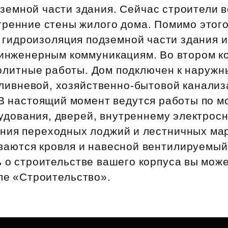
Субсидии
земной части здания. Сейчас строители 
тренние стены жилого дома. Помимо этого
 гидроизоляция подземной части здания 
 инженерным коммуникациям. Во втором к
литные работы. Дом подключен к наруж
ливневой, хозяйственно‑бытовой канализ
 В настоящий момент ведутся работы по м
удования, дверей, внутреннему электро
ения переходных лоджий и лестничных ма
ваются кровля и навесной вентилируемый
 о строительстве вашего корпуса вы мож
ле «Строительство».