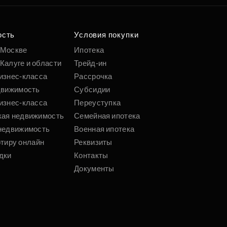
о удобным
 параметрам
ость
Условия покупки
 Москве
Ипотека
Калуге и области
Трейд-ин
Подобрать
изнес-класса
Рассрочка
движимость
Субсидии
изнес-класса
Переуступка
кая недвижимость
Семейная ипотека
недвижимость
Военная ипотека
ртиру онлайн
Реквизиты
дки
Контакты
Документы