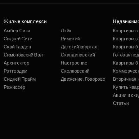
п
вам
Жилые комплексы
Недвижим
Амбер Сити
Лэйк
Квартиры в
Сидней Сити
Римский
Квартиры в 
Скай Гарден
Датский квартал
Квартиры б
Симоновский Вал
Скандинавский
Готовая не
Архитектор
Настроение
Квартиры б
Роттердам
Сколковский
Коммерчес
Сидней Прайм
Движение. Говорово
Вторичная 
Режиссер
Купить ква
Акции и ски
Статьи