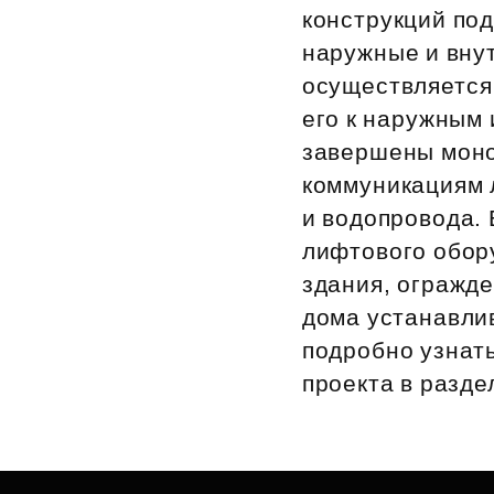
конструкций под
Рефинансирование
наружные и вну
осуществляется
его к наружным
завершены моно
коммуникациям 
и водопровода.
лифтового обор
здания, огражд
дома устанавли
подробно узнать
проекта в разде