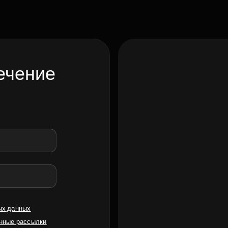
ечение
ых данных
нные рассылки