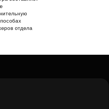
ле
лнительную
способах
джеров отдела