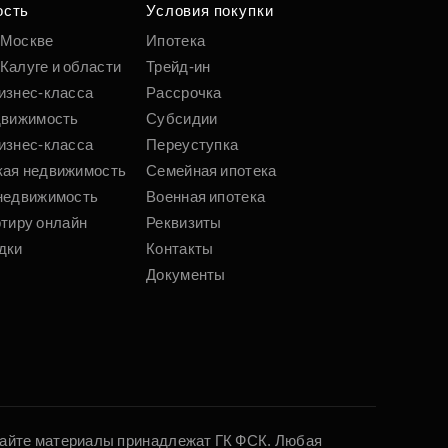
 параметрам
ость
Условия покупки
 Москве
Ипотека
Калуге и области
Трейд-ин
Подобрать
изнес-класса
Рассрочка
движимость
Субсидии
изнес-класса
Переуступка
кая недвижимость
Семейная ипотека
недвижимость
Военная ипотека
ртиру онлайн
Реквизиты
дки
Контакты
Документы
 сайте материалы принадлежат ГК ФСК. Любая