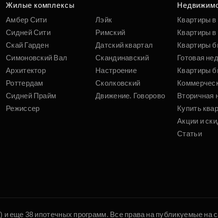
вам
Жилые комплексы
Недвижим
Амбер Сити
Лэйк
Квартиры в
Сидней Сити
Римский
Квартиры в 
Скай Гарден
Датский квартал
Квартиры б
Симоновский Вал
Скандинавский
Готовая не
Архитектор
Настроение
Квартиры б
Роттердам
Сколковский
Коммерчес
Сидней Прайм
Движение. Говорово
Вторичная 
Режиссер
Купить ква
Акции и ски
Статьи
5) и еще 38 ипотечных программ. Все права на публикуемые на