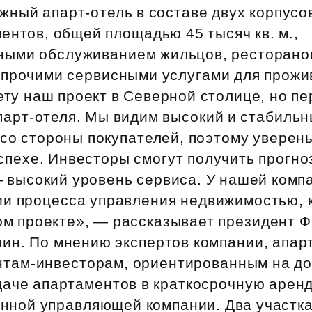
Субсидии
жный апарт‑отель в составе двух корпусо
ентов, общей площадью 45 тысяч кв. м.,
ными обслуживанием жильцов, ресторано
 прочими сервисными услугами для прож
ету наш проект в Северной столице, но п
парт‑отеля. Мы видим высокий и стабиль
со стороны покупателей, поэтому уверены
спехе. Инвесторы смогут получить прогн
— высокий уровень сервиса. У нашей ком
ии процесса управления недвижимостью, 
вом проекте», — рассказывает президент 
ин. По мнению экспертов компании, апарт
нтам‑инвесторам, ориентированным на д
даче апартаментов в краткосрочную арен
нной управляющей компании. Два участка