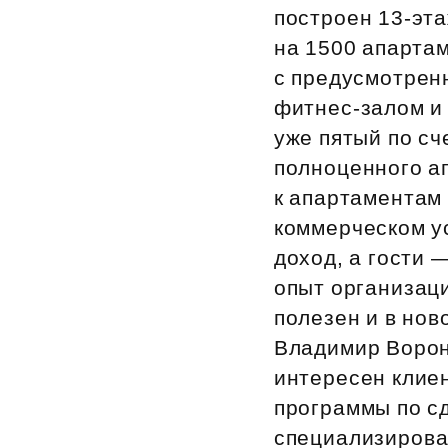
построен 13‑эта
Рефинансирование
на 1500 апартам
с предусмотрен
фитнес‑залом и
уже пятый по сч
полноценного а
к апартаментам 
коммерческом у
доход, а гости 
опыт организац
полезен и в но
Владимир Ворон
интересен клие
программы по с
специализирова