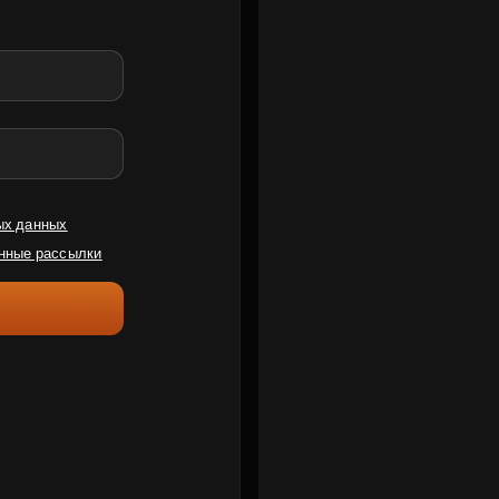
ых данных
нные рассылки