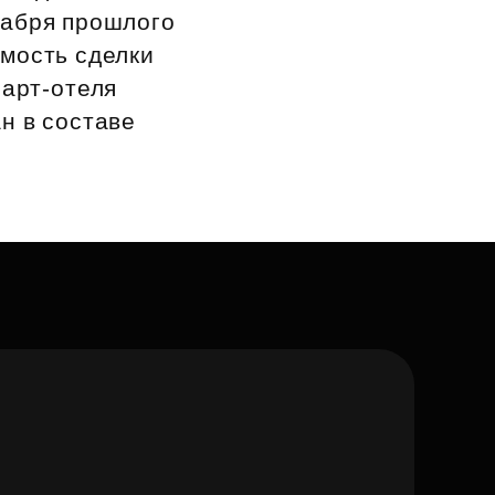
кабря прошлого
мость сделки
парт‑отеля
ан в составе