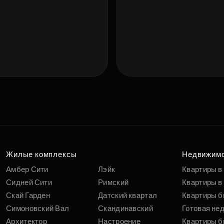
Подберит
п
вам
Жилые комплексы
Недвижим
Амбер Сити
Лэйк
Квартиры в
Сидней Сити
Римский
Квартиры в 
Скай Гарден
Датский квартал
Квартиры б
Симоновский Вал
Скандинавский
Готовая не
Архитектор
Настроение
Квартиры б