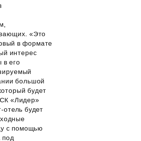
в
м,
ивающих. «Это
ервый в формате
ный интерес
 в его
озируемый
пании большой
который будет
ФСК «Лидер»
‑отель будет
оходные
ду с помощью
 под