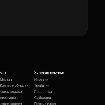
е квартиру мечты
о удобным
 параметрам
ость
Условия покупки
 Москве
Ипотека
Калуге и области
Трейд-ин
Подобрать
изнес-класса
Рассрочка
движимость
Субсидии
изнес-класса
Переуступка