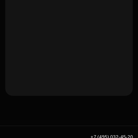
Подберите квартиру мечты
по удобным вам параметрам
Подобрать
+7 (495) 032-45-20