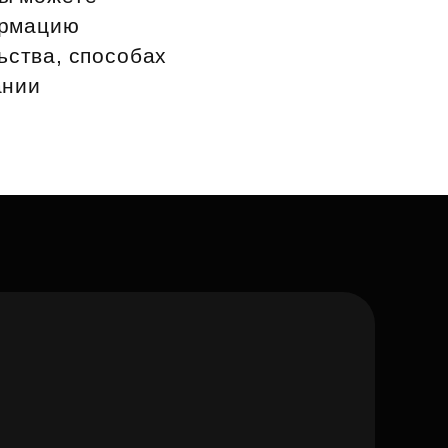
ормацию
ьства, способах
ании