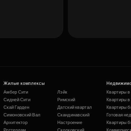
Подберит
п
вам
Жилые комплексы
Недвижим
Амбер Сити
Лэйк
Квартиры в
Сидней Сити
Римский
Квартиры в 
Скай Гарден
Датский квартал
Квартиры б
Симоновский Вал
Скандинавский
Готовая не
Архитектор
Настроение
Квартиры б
Роттердам
Сколковский
Коммерчес