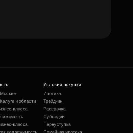
е квартиру мечты
о удобным
 параметрам
ость
Условия покупки
 Москве
Ипотека
Калуге и области
Трейд-ин
Подобрать
изнес-класса
Рассрочка
движимость
Субсидии
изнес-класса
Переуступка
кая недвижимость
Семейная ипотека