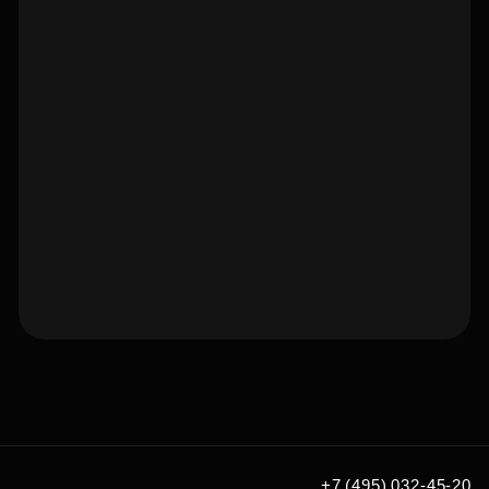
Подберите квартиру мечты
по удобным вам параметрам
Подобрать
+7 (495) 032-45-20