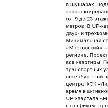
в Шушарах, неда
Рефинансирование
запроектирован
(от 9 до 23 эта
метров. В UP‑кв
двух- и трёхкомн
Минимальная ст
«Московский» —
регионе. Проект
все квартиры. П
транспортных уз
петербургской п
центра ФСК «Ли
время в активно
UP‑квартала «М
с графиком стро