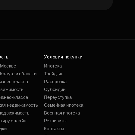
е квартиру мечты
о удобным
 параметрам
ость
Условия покупки
 Москве
Ипотека
Калуге и области
Трейд-ин
Подобрать
изнес-класса
Рассрочка
движимость
Субсидии
изнес-класса
Переуступка
кая недвижимость
Семейная ипотека
недвижимость
Военная ипотека
ртиру онлайн
Реквизиты
дки
Контакты