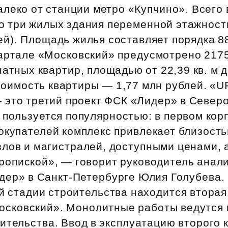
Субсидии
леко от станции метро «Купчино». Всего 
о три жилых здания переменной этажност
жей). Площадь жилья составляет порядка 88
артале «Московский» предусмотрено 2175
атных квартир, площадью от 22,39 кв. м до
оимость квартиры — 1,77 млн рублей. «U
 это третий проект ФСК «Лидер» в Север
 пользуется популярностью: в первом кор
окупателей комплекс привлекает близост
лов и магистралей, доступными ценами, 
ропиской», — говорит руководитель анал
дер» в Санкт‑Петербурге Юлия Голубева.
й стадии строительства находится вторая
осковский». Монолитные работы ведутся 
ительства. Ввод в эксплуатацию второго 