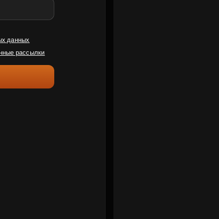
ых данных
нные рассылки