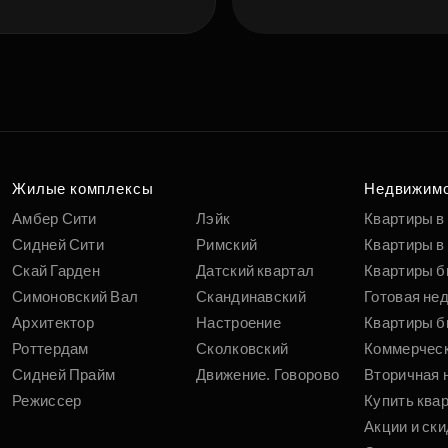
Подберит
п
вам
Жилые комплексы
Недвижим
Амбер Сити
Лэйк
Квартиры в
Сидней Сити
Римский
Квартиры в 
Скай Гарден
Датский квартал
Квартиры б
Симоновский Вал
Скандинавский
Готовая не
Архитектор
Настроение
Квартиры б
Роттердам
Сколковский
Коммерчес
Сидней Прайм
Движение. Говорово
Вторичная 
Режиссер
Купить ква
Акции и ски