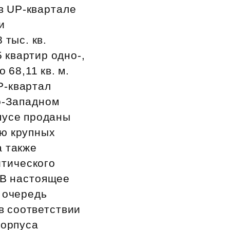
в UP‑квартале
и
 тыс. кв.
 квартир одно-,
 68,11 кв. м.
P‑квартал
о‑Западном
пусе проданы
ью крупных
а также
итического
 В настоящее
 очередь
в соответствии
корпуса