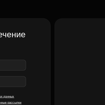
ечение
ых данных
нные рассылки