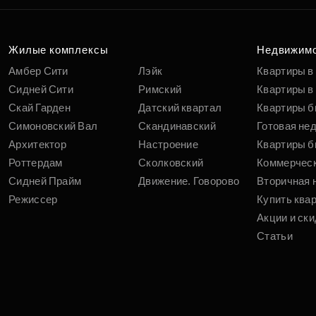
п
вам
Жилые комплексы
Недвижим
Амбер Сити
Лэйк
Квартиры в
Сидней Сити
Римский
Квартиры в 
Скай Гарден
Датский квартал
Квартиры б
Симоновский Вал
Скандинавский
Готовая не
Архитектор
Настроение
Квартиры б
Роттердам
Сколковский
Коммерчес
Сидней Прайм
Движение. Говорово
Вторичная 
Режиссер
Купить ква
Акции и ски
Статьи