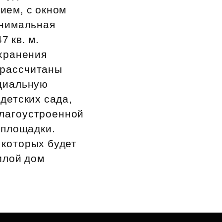
ием, с окном
инимальная
 кв. м.
хранения
 рассчитаны
оциальную
детских сада,
благоустроенной
 площадки.
 которых будет
илой дом