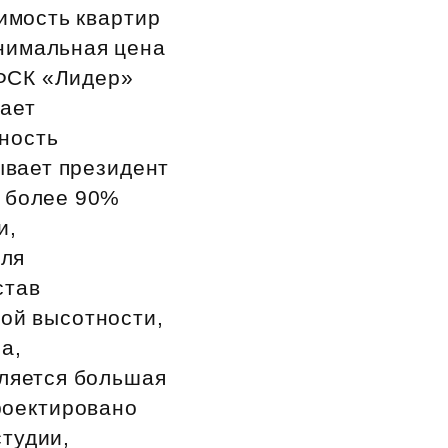
имость квартир
инимальная цена
 ФСК «Лидер»
дает
нность
зывает президент
 более 90%
и,
оля
став
ой высотности,
а,
ляется большая
роектировано
студии,