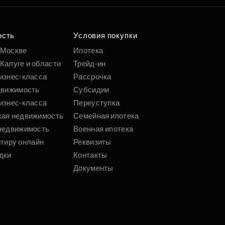
о удобным
 параметрам
ость
Условия покупки
 Москве
Ипотека
Калуге и области
Трейд-ин
Подобрать
изнес-класса
Рассрочка
движимость
Субсидии
изнес-класса
Переуступка
кая недвижимость
Семейная ипотека
недвижимость
Военная ипотека
ртиру онлайн
Реквизиты
дки
Контакты
Документы