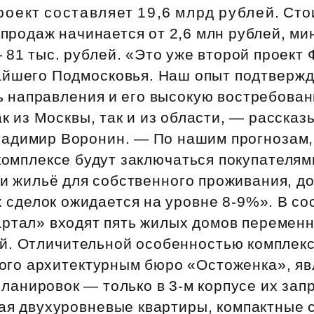
Субсидии
роект составляет 19,6 млрд рублей. Сто
 продаж начинается от 2,6 млн рублей, м
— 81 тыс. рублей. «Это уже второй проект
айшего Подмосковья. Наш опыт подтверж
ь направления и его высокую востребова
ак из Москвы, так и из области, — расска
адимир Воронин. — По нашим прогнозам,
комплексе будут заключаться покупателям
 жильё для собственного проживания, д
 сделок ожидается на уровне 8‑9%». В со
артал» входят пять жилых домов переменн
ей. Отличительной особенностью комплекс
ого архитектурным бюро «Остоженка», яв
ланировок — только в 3‑м корпусе их зап
ая двухуровневые квартиры, компактные 