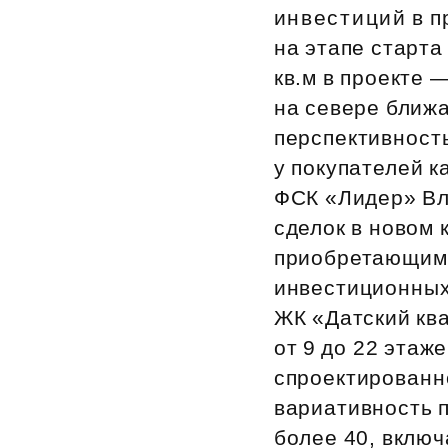
инвестиций в п
Рефинансирование
на этапе старта
кв.м в проекте 
на севере ближ
перспективност
у покупателей к
ФСК «Лидер» Вл
сделок в новом 
приобретающими
инвестиционных
ЖК «Датский кв
от 9 до 22 этаж
спроектированн
вариативность п
более 40, включ