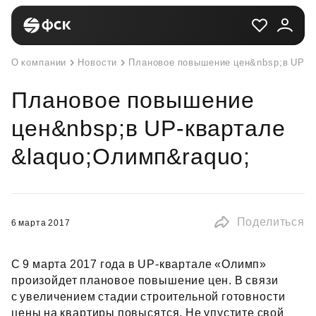
О компании
Новости
Плановое повышение цен&nbsp;в UP-к
Плановое повышение
цен&nbsp;в UP-квартале
&laquo;Олимп&raquo;
Поделиться
6 марта 2017
С 9 марта 2017 года в UP‑квартале «Олимп»
произойдет плановое повышение цен. В связи
с увеличением стадии строительной готовности
цены на квартиры повысятся. Не упустите свой