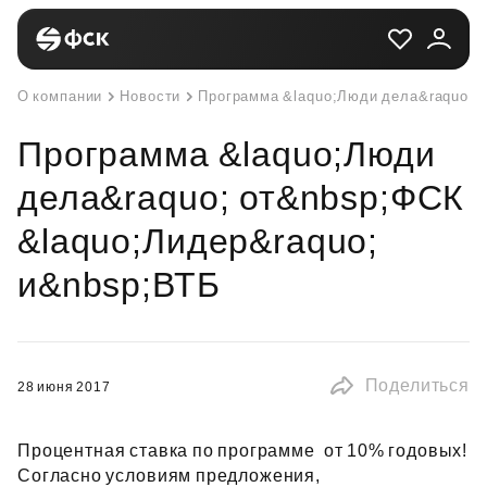
О компании
Новости
Программа &laquo;Люди дела&raquo; 
Программа &laquo;Люди
дела&raquo; от&nbsp;ФСК
&laquo;Лидер&raquo;
и&nbsp;ВТБ
Поделиться
28 июня 2017
Процентная ставка по программе  от 10% годовых!
Согласно условиям предложения,