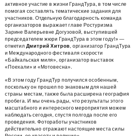
активное участие в жизни ГрандТура, в том числе
помогая составлять тематические задания для
участников. Отдельную благодарность команда
организаторов выражает главе Ростуризма
Зарине Валерьевне Догузовой, выступившей
председателем жюри ГрандТура в этом году!» —
отметил
Дмитрий Хитров
, организатор ГрандТура
и Международного фестиваля скорости
«Байкальская миля», организатор выставок
«Поехали» и «Мотовесна».
«В этом году ГрандТур получился особенным,
поскольку он прошел по знаковым для нашей
страны местам, также была расширена география
пробега. И мы очень рады, что результаты этого
масштабного и интересного мероприятия можем
наблюдать сегодня, спустя полгода после его
проведения. Фотоработы участников
действительно отражают настоящие места силы
России, ее красоту и величие», —