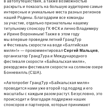
в автопутешествия, а также возможностью
раскрыть и показать на большую аудиторию самые
интересные и уникальные места разных регионов
нашей Родины. Благодарим все команды
за участие, отдельно признательны нашему
титульному спонсору ГК ФСК и лично Владимиру
и Ирине Ворониным! Также в этом году
мы впервые проведем летний ГрандТур
и Фестиваль скорости на воде «Балтийская
миля»!» — прокомментировал
Сергей Мальцев
,
организатор ГрандТура и Международного
фестиваля скорости «Байкальская миля»,
рекордсмен фестиваля скорости на соляном озере
Бонневилль (США).
«Автопробег ГрандТур «Байкальская миля»
проводится нами уже второй год подряд и его
масштабы с каждым разом растут. Безусловно, это
происходит и благодаря поддержке наших
спонсоров и партнеров, которые принимают