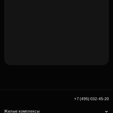
Подберите квартиру мечты
по удобным вам параметрам
Подобрать
+7 (495) 032-45-20
Жилые комплексы