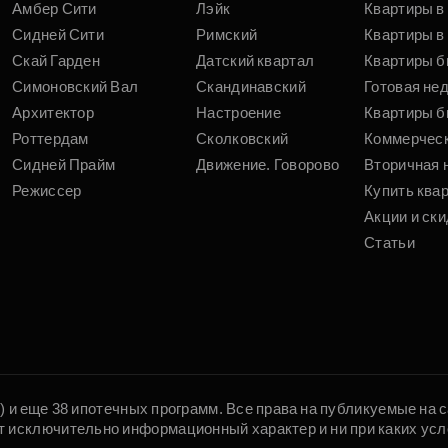
Амбер Сити
Лэйк
Квартиры в
Сидней Сити
Римский
Квартиры в 
Скай Гарден
Датский квартал
Квартиры б
Симоновский Вал
Скандинавский
Готовая не
Архитектор
Настроение
Квартиры б
Роттердам
Сколковский
Коммерчес
Сидней Прайм
Движение. Говорово
Вторичная 
Режиссер
Купить ква
Акции и ски
Статьи
5) и еще 38 ипотечных программ. Все права на публикуемые на
т исключительно информационный характер и ни при каких усл