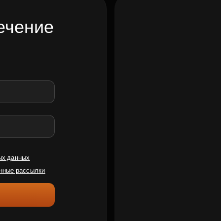
ечение
ых данных
нные рассылки