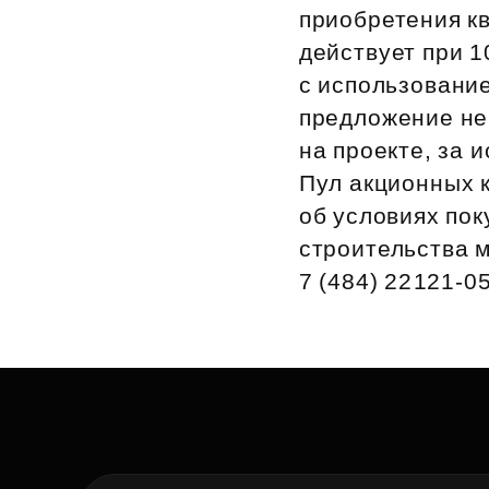
приобретения кв
Рефинансирование
действует при 1
с использовани
предложение не
на проекте, за 
Пул акционных 
об условиях пок
строительства м
7 (484) 22121‑0