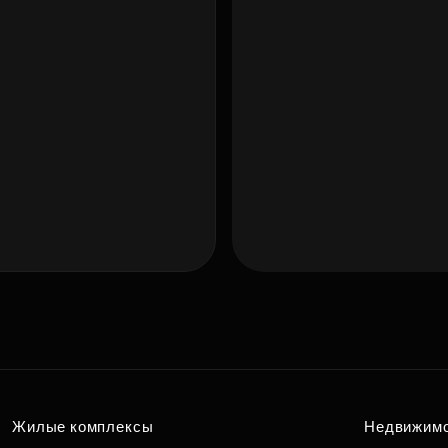
Подберит
п
вам
Жилые комплексы
Недвижим