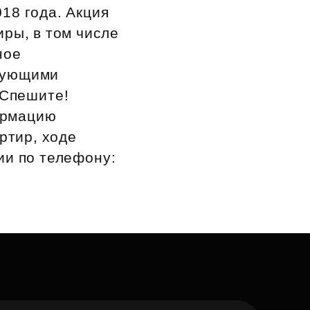
18 года. Акция
ры, в том числе
ное
твующими
 Спешите!
ормацию
ртир, ходе
ии по телефону: