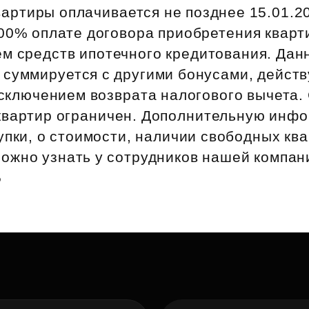
Субсидии
артиры оплачивается не позднее 15.01.20
00% оплате договора приобретения кварти
ем средств ипотечного кредитования. Дан
 суммируется с другими бонусами, дейс
исключением возврата налогового вычета.
квартир ограничен. Дополнительную инф
упки, о стоимости, наличии свободных ква
ожно узнать у сотрудников нашей компан
5