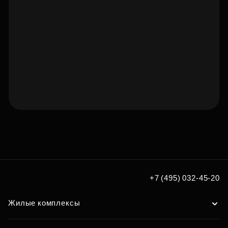
Подберите квартиру мечты
по удобным вам параметрам
Подобрать
+7 (495) 032-45-20
Жилые комплексы