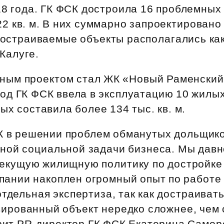
Субсидии
18 года. ГК ФСК достроила 16 проблемных
2 кв. м. В них суммарно запроектирован
Достраиваемые объекты располагались ка
 Калуге.
ым проектом стал ЖК «Новый Раменский
год ГК ФСК ввела в эксплуатацию 10 жилы
ых составила более 134 тыс. кв. м.
К в решении проблем обманутых дольщико
ной социальной задачи бизнеса. Мы давн
екущую жилищную политику по достройке
пании накоплен огромный опыт по работе 
отдельная экспертиза, так как достраива
вированный объект нередко сложнее, чем 
орит PR‑директор ГК ФСК Екатерина Само