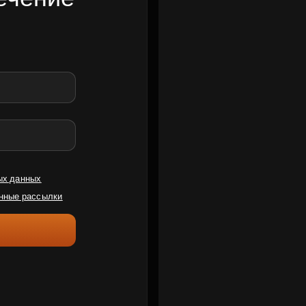
ых данных
нные рассылки