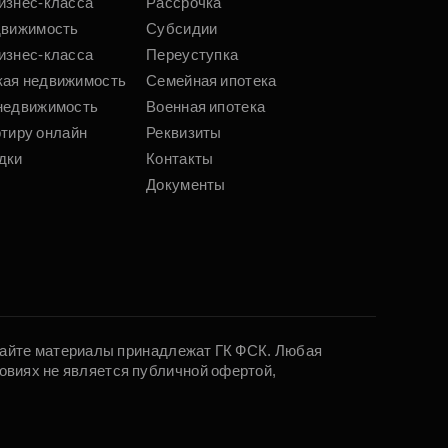
изнес-класса
Рассрочка
движимость
Субсидии
изнес-класса
Переуступка
кая недвижимость
Семейная ипотека
недвижимость
Военная ипотека
ртиру онлайн
Реквизиты
дки
Контакты
Документы
 сайте материалы принадлежат ГК ФСК. Любая
овиях не является публичной офертой,