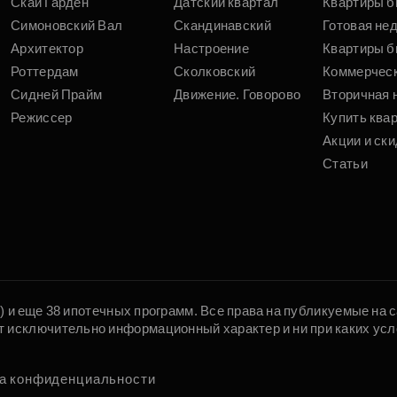
Скай Гарден
Датский квартал
Квартиры б
Симоновский Вал
Скандинавский
Готовая не
Архитектор
Настроение
Квартиры б
Роттердам
Сколковский
Коммерчес
Сидней Прайм
Движение. Говорово
Вторичная 
Режиссер
Купить ква
Акции и ски
Статьи
5) и еще 38 ипотечных программ. Все права на публикуемые на
т исключительно информационный характер и ни при каких усл
а конфиденциальности