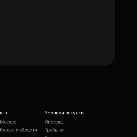
е квартиру мечты
о удобным
 параметрам
ость
Условия покупки
 Москве
Ипотека
Калуге и области
Трейд-ин
Подобрать