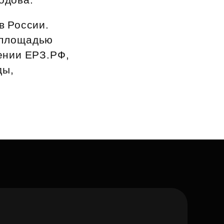
в России.
 площадью
щении ЕРЗ.РФ,
ды,