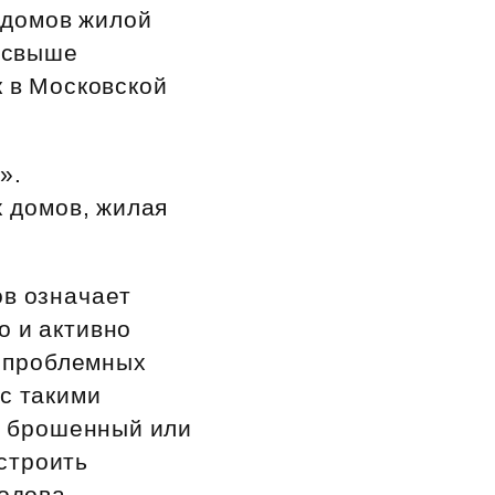
 домов жилой
о свыше
к в Московской
».
х домов, жилая
в означает
о и активно
 проблемных
с такими
ть брошенный или
строить
родова.