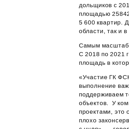
дольщиков с 20
Рефинансирование
площадью 25842
5 600 квартир. 
области, так и в
Самым масштабн
С 2018 по 2021 
площадь в котор
«Участие ГК ФС
выполнение важ
поддерживаем т
объектов. У ком
проектами, это 
плохо законсер
с нуля», — гов