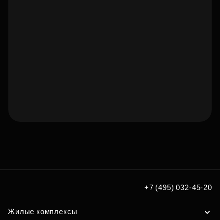
Подберите квартиру мечты
по удобным вам параметрам
Подобрать
+7 (495) 032-45-20
Жилые комплексы