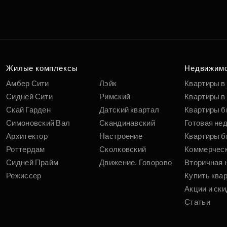
Подберит
п
вам
Жилые комплексы
Недвижим
Амбер Сити
Лэйк
Квартиры в
Сидней Сити
Римский
Квартиры в 
Скай Гарден
Датский квартал
Квартиры б
Симоновский Вал
Скандинавский
Готовая не
Архитектор
Настроение
Квартиры б
Роттердам
Сколковский
Коммерчес
Сидней Прайм
Движение. Говорово
Вторичная 
Режиссер
Купить ква
Акции и ски
Статьи