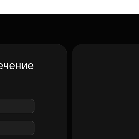
Субсидии
ечение