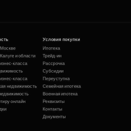
е квартиру мечты
о удобным
 параметрам
ость
Условия покупки
 Москве
Ипотека
Калуге и области
Трейд-ин
Подобрать
изнес-класса
Рассрочка
движимость
Субсидии
изнес-класса
Переуступка
кая недвижимость
Семейная ипотека
недвижимость
Военная ипотека
ртиру онлайн
Реквизиты
дки
Контакты
Документы