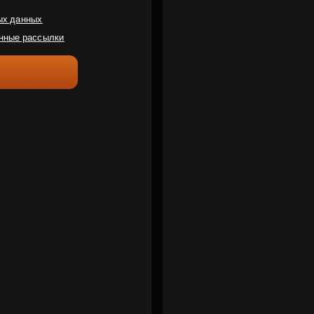
ых данных
нные рассылки