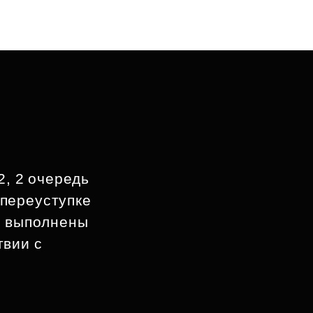
2, 2 очередь
 переуступке
ы выполнены
твии с