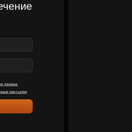
ечение
ых данных
нные рассылки