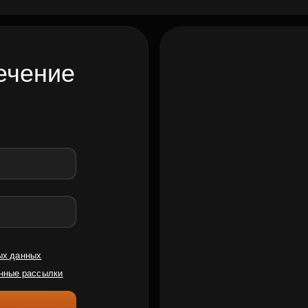
ечение
ых данных
нные рассылки