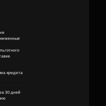
ие
сниженные
льготного
тавке
мма кредита
за 30 дней
цию