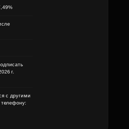
17,49%
исле
подписать
026 г.
ся с другими
 телефону: