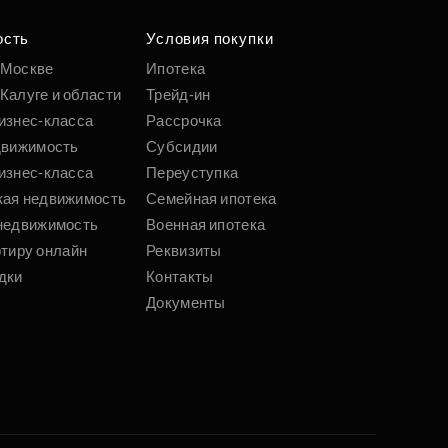
 параметрам
ость
Условия покупки
 Москве
Ипотека
Подобрать
Калуге и области
Трейд-ин
изнес-класса
Рассрочка
движимость
Субсидии
изнес-класса
Переуступка
кая недвижимость
Семейная ипотека
недвижимость
Военная ипотека
ртиру онлайн
Реквизиты
дки
Контакты
Документы