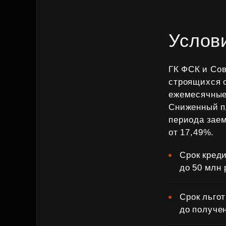
Услов
ГК ФСК и Со
строящихся 
ежемесячные 
Сниженный пл
периода заем
от 17,49%.
Срок креди
до 50 млн
Срок льгот
до получе