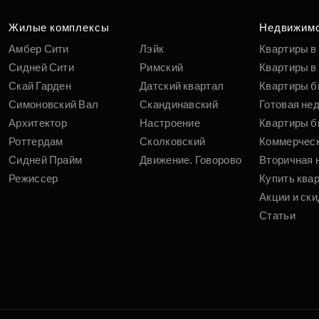
вам
Жилые комплексы
Недвижим
Амбер Сити
Лэйк
Квартиры в
Сидней Сити
Римский
Квартиры в 
Скай Гарден
Датский квартал
Квартиры б
Симоновский Вал
Скандинавский
Готовая не
Архитектор
Настроение
Квартиры б
Роттердам
Сколковский
Коммерчес
Сидней Прайм
Движение. Говорово
Вторичная 
Режиссер
Купить ква
Акции и ски
Статьи