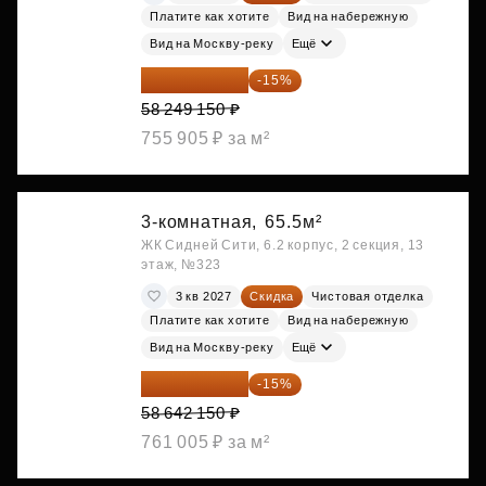
Платите как хотите
Вид на набережную
Вид на Москву-реку
Ещё
49 511 778 ₽
-15%
58 249 150 ₽
755 905 ₽ за м²
3-комнатная,
65.5м²
ЖК Сидней Сити, 6.2 корпус, 2 секция, 13
этаж, №323
3 кв 2027
Скидка
Чистовая отделка
Платите как хотите
Вид на набережную
Вид на Москву-реку
Ещё
49 845 828 ₽
-15%
58 642 150 ₽
761 005 ₽ за м²