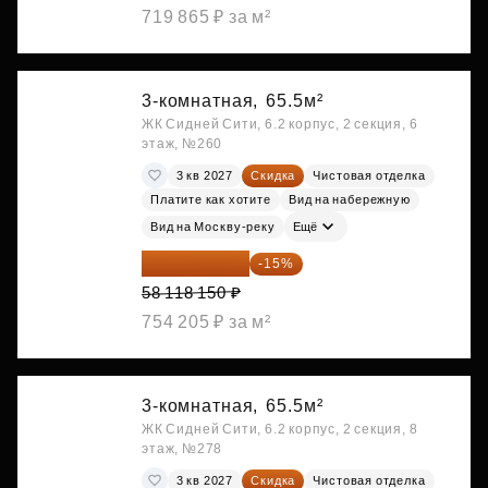
719 865 ₽ за м²
3-комнатная,
65.5м²
ЖК Сидней Сити, 6.2 корпус, 2 секция, 6
этаж, №260
3 кв 2027
Скидка
Чистовая отделка
Платите как хотите
Вид на набережную
Вид на Москву-реку
Ещё
49 400 428 ₽
-15%
58 118 150 ₽
754 205 ₽ за м²
3-комнатная,
65.5м²
ЖК Сидней Сити, 6.2 корпус, 2 секция, 8
этаж, №278
3 кв 2027
Скидка
Чистовая отделка