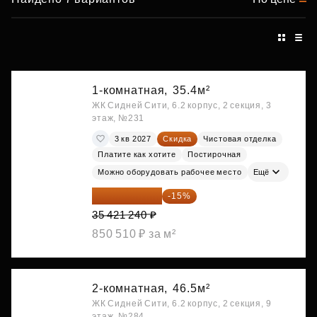
1-комнатная,
35.4м²
ЖК Сидней Сити, 6.2 корпус, 2 секция, 3
этаж, №231
3 кв 2027
Скидка
Чистовая отделка
Платите как хотите
Постирочная
Можно оборудовать рабочее место
Ещё
30 108 054 ₽
-15%
35 421 240 ₽
850 510 ₽ за м²
2-комнатная,
46.5м²
ЖК Сидней Сити, 6.2 корпус, 2 секция, 9
этаж, №284