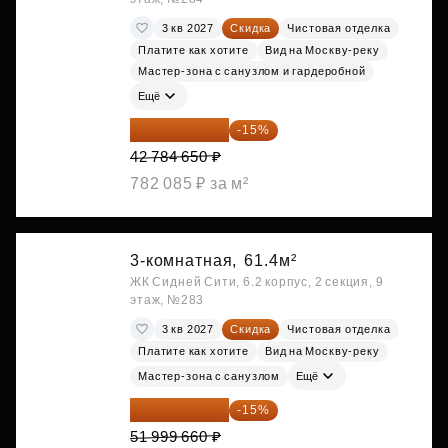
3 кв 2027
Скидка
Чистовая отделка
Платите как хотите
Вид на Москву-реку
Мастер-зона с санузлом и гардеробной
Ещё
36 366 953 ₽
-15%
42 784 650 ₽
782 085 ₽ за м²
3-комнатная,
61.4м²
ЖК Сидней Сити, 6.2 корпус, 2 секция, 9
этаж, №283
3 кв 2027
Скидка
Чистовая отделка
Платите как хотите
Вид на Москву-реку
Мастер-зона с санузлом
Ещё
44 199 711 ₽
-15%
51 999 660 ₽