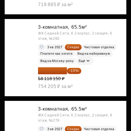
719 865 ₽ за м²
3-комнатная,
65.5м²
ЖК Сидней Сити, 6.2 корпус, 2 секция, 6
этаж, №260
3 кв 2027
Скидка
Чистовая отделка
Платите как хотите
Вид на набережную
Вид на Москву-реку
Ещё
49 400 428 ₽
-15%
58 118 150 ₽
754 205 ₽ за м²
3-комнатная,
65.5м²
ЖК Сидней Сити, 6.2 корпус, 2 секция, 8
этаж, №278
3 кв 2027
Скидка
Чистовая отделка