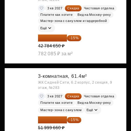
3 кв 2027
Скидка
Чистовая отделка
Платите как хотите
Вид на Москву-реку
Мастер-зона с санузлом и гардеробной
Ещё
36 366 953 ₽
-15%
42 784 650 ₽
782 085 ₽ за м²
3-комнатная,
61.4м²
ЖК Сидней Сити, 6.2 корпус, 2 секция, 9
этаж, №283
3 кв 2027
Скидка
Чистовая отделка
Платите как хотите
Вид на Москву-реку
Мастер-зона с санузлом
Ещё
44 199 711 ₽
-15%
51 999 660 ₽