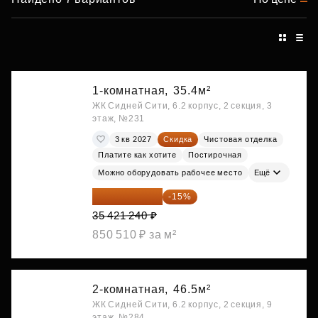
1-комнатная,
35.4м²
ЖК Сидней Сити, 6.2 корпус, 2 секция, 3
этаж, №231
3 кв 2027
Скидка
Чистовая отделка
Платите как хотите
Постирочная
Можно оборудовать рабочее место
Ещё
30 108 054 ₽
-15%
35 421 240 ₽
850 510 ₽ за м²
2-комнатная,
46.5м²
ЖК Сидней Сити, 6.2 корпус, 2 секция, 9
этаж, №284