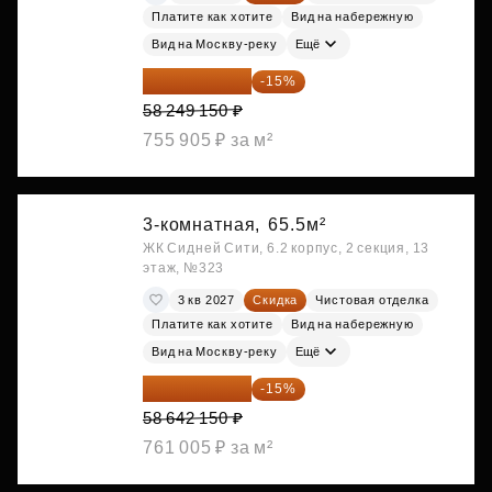
Платите как хотите
Вид на набережную
Вид на Москву-реку
Ещё
49 511 778 ₽
-15%
58 249 150 ₽
755 905 ₽ за м²
3-комнатная,
65.5м²
ЖК Сидней Сити, 6.2 корпус, 2 секция, 13
этаж, №323
3 кв 2027
Скидка
Чистовая отделка
Платите как хотите
Вид на набережную
Вид на Москву-реку
Ещё
49 845 828 ₽
-15%
58 642 150 ₽
761 005 ₽ за м²