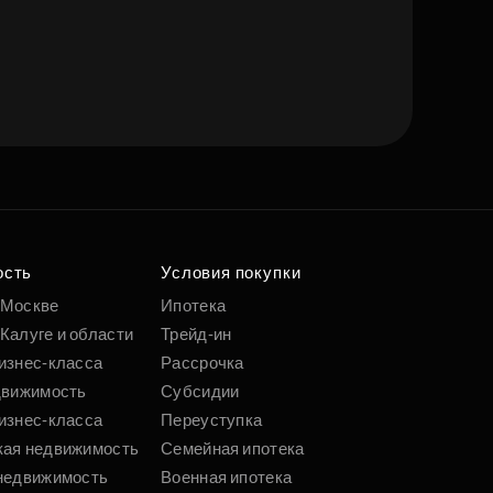
ость
Условия покупки
 Москве
Ипотека
Калуге и области
Трейд-ин
изнес-класса
Рассрочка
движимость
Субсидии
изнес-класса
Переуступка
кая недвижимость
Семейная ипотека
недвижимость
Военная ипотека