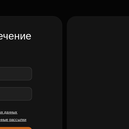
ечение
ых данных
нные рассылки