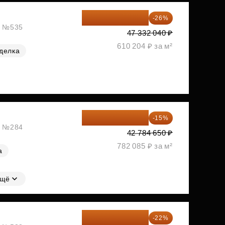
35 025 710 ₽
-26%
ж, №535
47 332 040 ₽
610 204 ₽ за м²
делка
36 366 953 ₽
-15%
ж, №284
42 784 650 ₽
782 085 ₽ за м²
а
щё
43 447 919 ₽
-22%