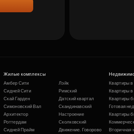
Жилые комплексы
Недвижим
Амбер Сити
Лэйк
Квартиры в
Сидней Сити
Римский
Квартиры в 
Скай Гарден
Датский квартал
Квартиры б
Симоновский Вал
Скандинавский
Готовая не
Архитектор
Настроение
Квартиры б
Роттердам
Сколковский
Коммерчес
Сидней Прайм
Движение. Говорово
Вторичная 