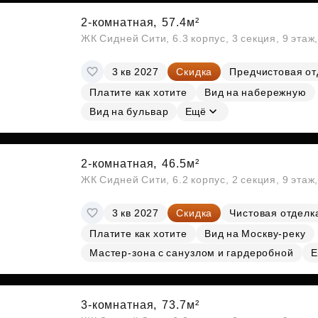
2-комнатная,
57.4м²
ЖК Сидней Сити, 6.3 корпус, 3 секция, 9 эта
3 кв 2027
Скидка
Предчистовая от
Платите как хотите
Вид на набережную
Вид на бульвар
Ещё
2-комнатная,
46.5м²
ЖК Сидней Сити, 6.2 корпус, 2 секция, 9 эта
3 кв 2027
Скидка
Чистовая отделк
Платите как хотите
Вид на Москву-реку
Мастер-зона с санузлом и гардеробной
Е
3-комнатная,
73.7м²