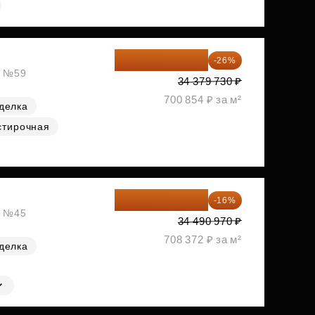
25 441 000 ₽
-26%
, №59
34 379 730 ₽
700 854 ₽ за м²
делка
стирочная
28 972 415 ₽
-16%
, №45
34 490 970 ₽
708 372 ₽ за м²
делка