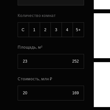
Рефинансирование
Количество комнат
С
1
2
3
4
5+
Площадь, м²
Стоимость, млн ₽