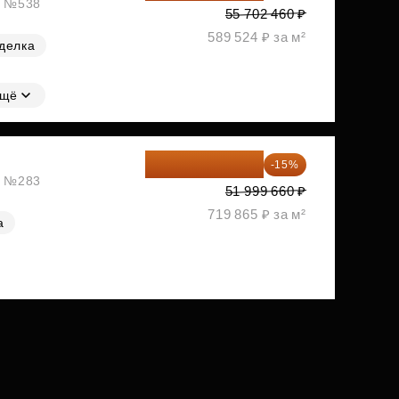
ж, №538
55 702 460 ₽
589 524 ₽ за м²
делка
щё
44 199 711 ₽
-15%
ж, №283
51 999 660 ₽
719 865 ₽ за м²
а