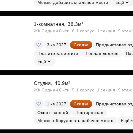
Субсидии
Можно добавить спальное место
Ещё
1-комнатная,
36.3м²
ЖК Сидней Сити, 6.1 корпус, 1 секция, 9 этаж
3 кв 2027
Скидка
Предчистовая от
Платите как хотите
Тёплая лоджия
По
Ещё
Студия,
40.9м²
ЖК Сидней Сити, 5.1 корпус, 1 секция, 9 этаж
1 кв 2027
Скидка
Предчистовая от
Окно в ванной
Постирочная
Можно оборудовать рабочее место
Ещё