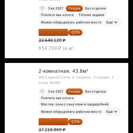
3 кв 2027
Скидка
Без отделки
Платите как хотите
Тёплая лоджия
Можно оборудовать рабочее место
Ещё
25 909 052 ₽
-23%
33 648 120 ₽
654 269 ₽ за м²
2-комнатная,
43.8м²
ЖК Сидней Сити, 6.3 корпус, 3 секция, 2
этаж, №460
3 кв 2027
Скидка
Без отделки
Платите как хотите
Мастер-зона с санузлом и гардеробной
Можно оборудовать рабочее место
Ещё
28 656 982 ₽
-23%
37 216 860 ₽