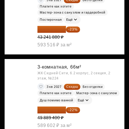
Платите как хотите
Мастер-зона с санузлом и гардеробной
Постирочная
Ещё
33 296 248 ₽
-23%
43 241 880 ₽
593 516 ₽ за м²
3-комнатная,
66м²
ЖК Сидней Сити, 6.2 корпус, 2 секция, 2
этаж, №224
3 кв 2027
Скидка
Без отделки
Платите как хотите
Мастер-зона с санузлом
Душ помимо ванной
Ещё
38 913 732 ₽
-22%
49 889 400 ₽
589 602 ₽ за м²