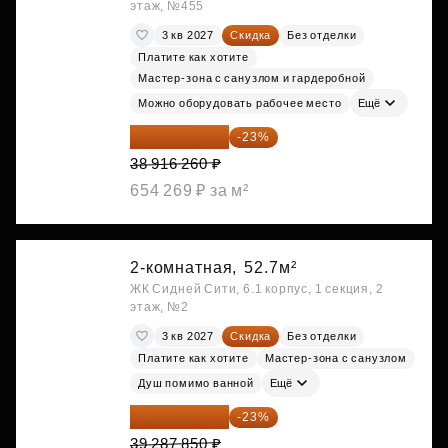
этаж, №455
3 кв 2027
Скидка
Без отделки
Платите как хотите
Мастер-зона с санузлом и гардеробной
Можно оборудовать рабочее место
Ещё
29 965 520 ₽
-23%
38 916 260 ₽
654 269 ₽ за м²
2-комнатная,
52.7м²
ЖК Сидней Сити, 6.1 корпус, 1 секция, 2
этаж, №2
3 кв 2027
Скидка
Без отделки
Платите как хотите
Мастер-зона с санузлом
Душ помимо ванной
Ещё
30 251 645 ₽
-23%
39 287 850 ₽