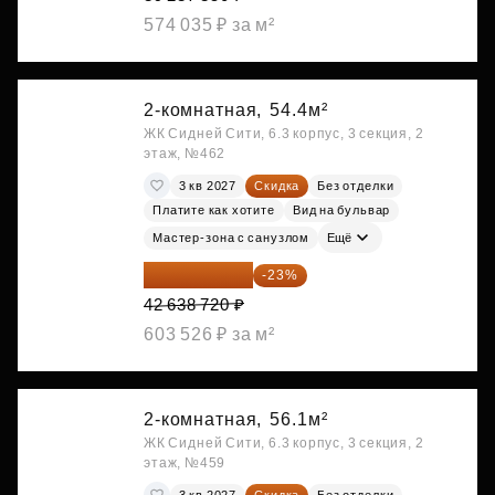
574 035 ₽ за м²
2-комнатная,
54.4м²
ЖК Сидней Сити, 6.3 корпус, 3 секция, 2
этаж, №462
3 кв 2027
Скидка
Без отделки
Платите как хотите
Вид на бульвар
Мастер-зона с санузлом
Ещё
32 831 814 ₽
-23%
42 638 720 ₽
603 526 ₽ за м²
2-комнатная,
56.1м²
ЖК Сидней Сити, 6.3 корпус, 3 секция, 2
этаж, №459
3 кв 2027
Скидка
Без отделки