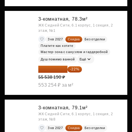
3-комнатная,
78.3м²
ЖК Сидней Сити, 6.1 корпус, 1 секция, 2
этаж, №1
3 кв 2027
Скидка
Без отделки
Платите как хотите
Мастер-зона с санузлом и гардеробной
Душ помимо ванной
Ещё
43 319 788 ₽
-22%
55 538 190 ₽
553 254 ₽ за м²
3-комнатная,
79.1м²
ЖК Сидней Сити, 6.1 корпус, 1 секция, 2
этаж, №8
3 кв 2027
Скидка
Без отделки