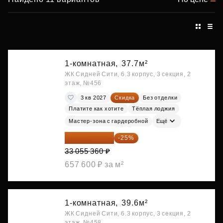
1-комнатная,
37.7м²
ЖК Сидней Сити, 6.3 корпус, 3 секция, 2
этаж, №456
3 кв 2027
Скидка
Без отделки
Платите как хотите
Тёплая лоджия
Мастер-зона с гардеробной
Ещё
24 791 520 ₽
-25%
33 055 360 ₽
657 600 ₽ за м²
1-комнатная,
39.6м²
ЖК Сидней Сити, 6.3 корпус, 3 секция, 2
этаж, №458