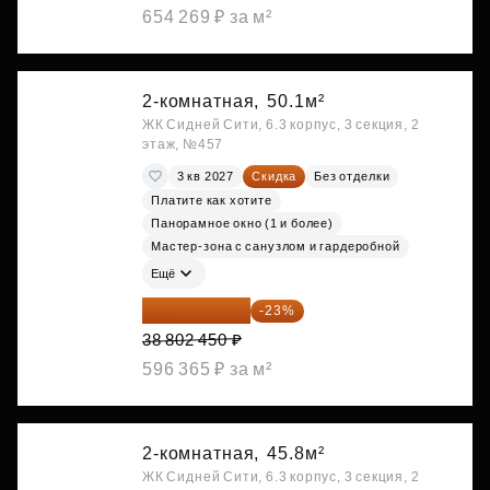
654 269 ₽ за м²
2-комнатная,
50.1м²
ЖК Сидней Сити, 6.3 корпус, 3 секция, 2
этаж, №457
3 кв 2027
Скидка
Без отделки
Платите как хотите
Панорамное окно (1 и более)
Мастер-зона с санузлом и гардеробной
Ещё
29 877 887 ₽
-23%
38 802 450 ₽
596 365 ₽ за м²
2-комнатная,
45.8м²
ЖК Сидней Сити, 6.3 корпус, 3 секция, 2