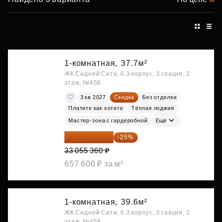
1-комнатная,
37.7м²
ЖК Сидней Сити, 6.3 корпус, 3 секция, 2
этаж, №456
3 кв 2027
Скидка
Без отделки
Платите как хотите
Тёплая лоджия
Мастер-зона с гардеробной
Ещё
24 791 520 ₽
-25%
33 055 360 ₽
657 600 ₽ за м²
1-комнатная,
39.6м²
ЖК Сидней Сити, 6.3 корпус, 3 секция, 2
этаж, №458