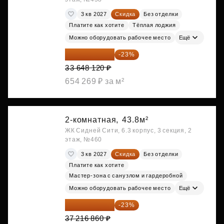
3 кв 2027
Скидка
Без отделки
Платите как хотите
Тёплая лоджия
Можно оборудовать рабочее место
Ещё
25 909 052 ₽
-23%
33 648 120 ₽
654 269 ₽ за м²
2-комнатная,
43.8м²
ЖК Сидней Сити, 6.3 корпус, 3 секция, 2
этаж, №460
3 кв 2027
Скидка
Без отделки
Платите как хотите
Мастер-зона с санузлом и гардеробной
Можно оборудовать рабочее место
Ещё
28 656 982 ₽
-23%
37 216 860 ₽