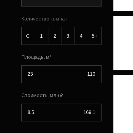
Рефинансирование
Количество комнат
С
1
2
3
4
5+
Площадь, м²
Стоимость, млн ₽