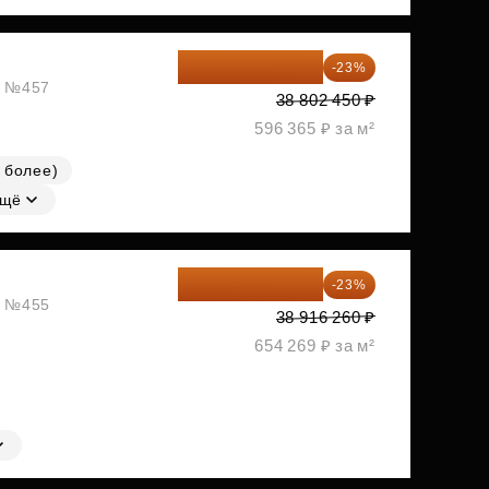
29 877 887 ₽
-23%
ж, №457
38 802 450 ₽
596 365 ₽ за м²
 более)
щё
29 965 520 ₽
-23%
ж, №455
38 916 260 ₽
654 269 ₽ за м²