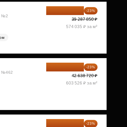
30 251 645 ₽
-23%
, №2
39 287 850 ₽
574 035 ₽ за м²
лом
32 831 814 ₽
-23%
ж, №462
42 638 720 ₽
603 526 ₽ за м²
33 296 248 ₽
-23%