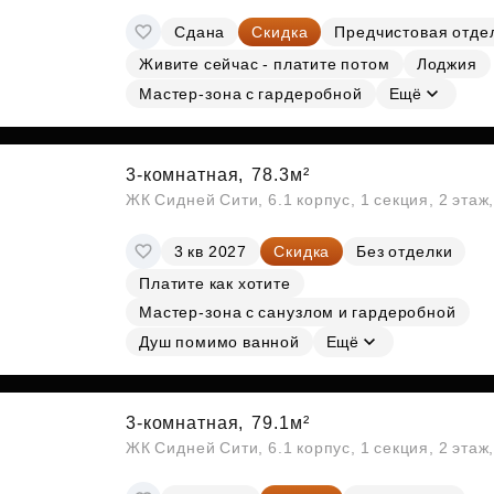
Сдана
Скидка
Предчистовая отде
Живите сейчас - платите потом
Лоджия
Мастер-зона с гардеробной
Ещё
3-комнатная,
78.3м²
ЖК Сидней Сити, 6.1 корпус, 1 секция, 2 этаж
3 кв 2027
Скидка
Без отделки
Платите как хотите
Мастер-зона с санузлом и гардеробной
Душ помимо ванной
Ещё
3-комнатная,
79.1м²
ЖК Сидней Сити, 6.1 корпус, 1 секция, 2 этаж