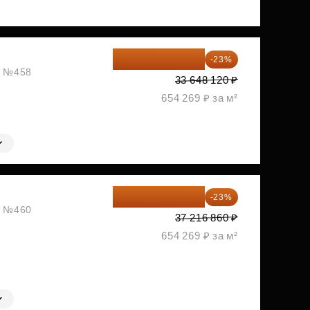
25 909 052 ₽
-23%
ж, №458
33 648 120 ₽
654 269 ₽ за м²
28 656 982 ₽
-23%
ж, №460
37 216 860 ₽
654 269 ₽ за м²