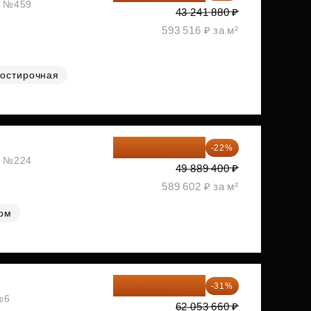
ж, №459
43 241 880 ₽
593 516 ₽ за м²
остирочная
38 913 732 ₽
-22%
ж, №224
49 889 400 ₽
589 602 ₽ за м²
лом
42 817 025 ₽
-31%
№6
62 053 660 ₽