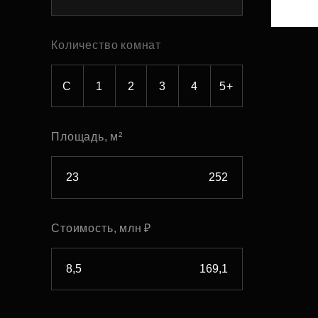
Рефинансирование
Количество комнат
С
1
2
3
4
5+
Площадь, м²
Стоимость, млн ₽