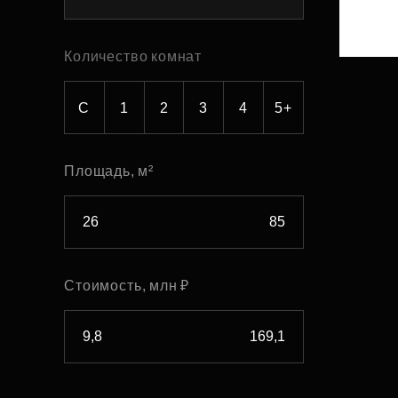
Рефинансирование
Количество комнат
С
1
2
3
4
5+
Площадь, м²
Стоимость, млн ₽