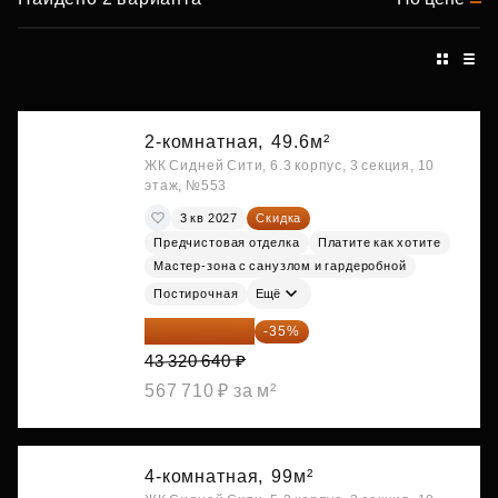
2-комнатная,
49.6м²
ЖК Сидней Сити, 6.3 корпус, 3 секция, 10
этаж, №553
3 кв 2027
Скидка
Предчистовая отделка
Платите как хотите
Мастер-зона с санузлом и гардеробной
Постирочная
Ещё
28 158 416 ₽
-35%
43 320 640 ₽
567 710 ₽ за м²
4-комнатная,
99м²