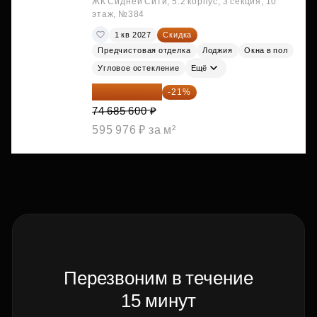
ЖК Сидней Сити, 5.2 корпус, 3 секция, 10
этаж, №384
1 кв 2027
Скидка
Предчистовая отделка
Лоджия
Окна в пол
Угловое остекление
Ещё
59 001 624 ₽
-21%
74 685 600 ₽
595 976 ₽ за м²
Перезвоним в течение
15 минут