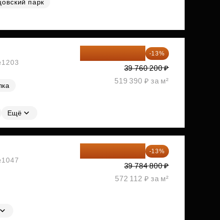
цовский парк
34 591 374 ₽
-13%
 №1203
39 760 200 ₽
519 390 ₽ за м²
лка
Ещё
34 612 776 ₽
-13%
 №1047
39 784 800 ₽
572 112 ₽ за м²