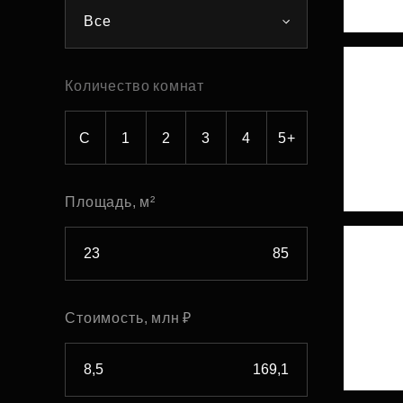
Все
Рефинансирование
Количество комнат
С
1
2
3
4
5+
Площадь, м²
Стоимость, млн ₽