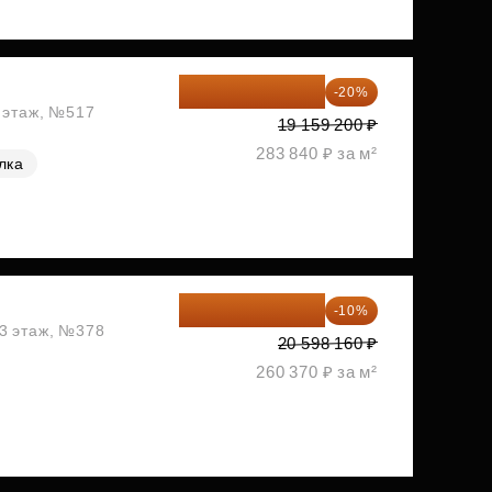
15 327 360 ₽
-20%
2 этаж, №517
19 159 200 ₽
283 840 ₽ за м²
лка
18 538 344 ₽
-10%
13 этаж, №378
20 598 160 ₽
260 370 ₽ за м²