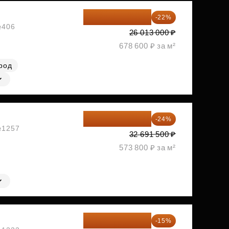
20 290 140 ₽
-22%
№406
26 013 000 ₽
678 600 ₽ за м²
род
24 845 540 ₽
-24%
 №1257
32 691 500 ₽
573 800 ₽ за м²
33 166 575 ₽
-15%