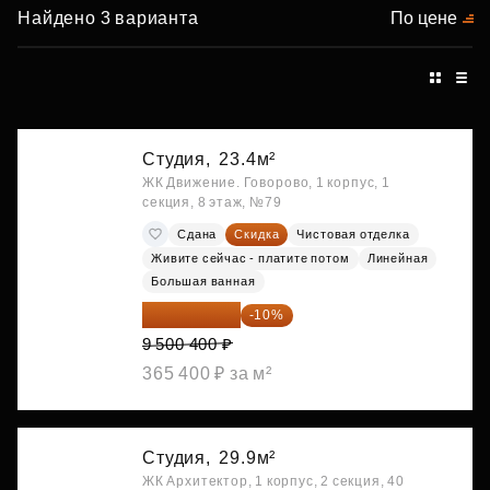
Найдено 3 варианта
По цене
Студия,
23.4м²
ЖК Движение. Говорово, 1 корпус, 1
секция, 8 этаж, №79
Сдана
Скидка
Чистовая отделка
Живите сейчас - платите потом
Линейная
Большая ванная
8 550 360 ₽
-10%
9 500 400 ₽
365 400 ₽ за м²
Студия,
29.9м²
ЖК Архитектор, 1 корпус, 2 секция, 40