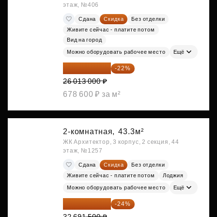
этаж, №406
Сдана
Скидка
Без отделки
Живите сейчас - платите потом
Вид на город
Можно оборудовать рабочее место
Ещё
20 290 140 ₽
-22%
26 013 000 ₽
678 600 ₽ за м²
2-комнатная,
43.3м²
ЖК Архитектор, 3 корпус, 2 секция, 44
этаж, №1257
Сдана
Скидка
Без отделки
Живите сейчас - платите потом
Лоджия
Можно оборудовать рабочее место
Ещё
24 845 540 ₽
-24%
32 691 500 ₽