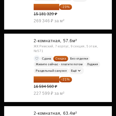
11 689 616 ₽
-23%
15 181 320 ₽
269 346 ₽ за м²
2-комнатная,
57.6м²
ЖК Римский, 7 корпус, 9 секция, 5 этаж,
№571
Сдана
Скидка
Без отделки
Живите сейчас - платите потом
Лоджия
Раздельный санузел
Ещё
13 109 702 ₽
-21%
16 594 560 ₽
227 599 ₽ за м²
2-комнатная,
63.4м²