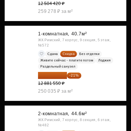
12 504 420 ₽
259 278 ₽ за м²
1-комнатная,
40.7м²
ЖК Римский, 7 корпус, 9 секция, 5 этаж,
№572
Сдана
Скидка
Без отделки
Живите сейчас - платите потом
Лоджия
Раздельный санузел
10 176 425 ₽
-21%
12 881 550 ₽
250 035 ₽ за м²
2-комнатная,
44.6м²
ЖК Римский, 7 корпус, 8 секция, 6 этаж,
№482