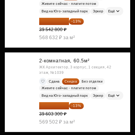
Живите сейчас - платите потом
Вид на Юго-западный парк
Эркер
Ещё
34 402 236 ₽
-13%
39 542 800 ₽
568 632 ₽ за м²
2-комнатная,
60.5м²
ЖК Архитектор, 3 корпус, 1 секция, 42
этаж, №1039
Сдана
Скидка
Без отделки
Живите сейчас - платите потом
Вид на Юго-западный парк
Эркер
Ещё
34 454 871 ₽
-13%
39 603 300 ₽
569 502 ₽ за м²