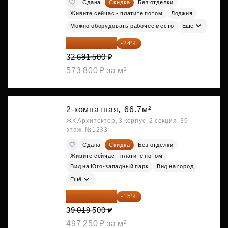
Сдана
Скидка
Без отделки
Живите сейчас - платите потом
Лоджия
Можно оборудовать рабочее место
Ещё
24 845 540 ₽
-24%
32 691 500 ₽
573 800 ₽ за м²
2-комнатная,
66.7м²
ЖК Архитектор, 3 корпус, 2 секция, 39
этаж, №1233
Сдана
Скидка
Без отделки
Живите сейчас - платите потом
Вид на Юго-западный парк
Вид на город
Ещё
33 166 575 ₽
-15%
39 019 500 ₽
497 250 ₽ за м²