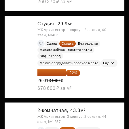
260 370 ₽ за м²
Студия,
29.9м²
ЖК Архитектор, 1 корпус, 2 секция, 40
этаж, №406
Сдана
Скидка
Без отделки
Живите сейчас - платите потом
Вид на город
Можно оборудовать рабочее место
Ещё
20 290 140 ₽
-22%
26 013 000 ₽
678 600 ₽ за м²
2-комнатная,
43.3м²
ЖК Архитектор, 3 корпус, 2 секция, 44
этаж, №1257