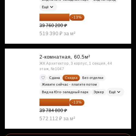
Ещё
34 591 374 ₽
-13%
39 760 200 ₽
519 390 ₽ за м²
2-комнатная,
60.5м²
ЖК Архитектор, 3 корпус, 1 секция, 44
этаж, №1047
Сдана
Скидка
Без отделки
Живите сейчас - платите потом
Вид на Юго-западный парк
Эркер
Ещё
34 612 776 ₽
-13%
39 784 800 ₽
572 112 ₽ за м²