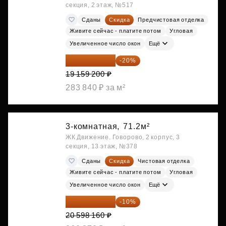
секция, 2 этаж, №517
Сданы
Скидка
Предчистовая отделка
Живите сейчас - платите потом
Угловая
Увеличенное число окон
Ещё
15 327 360 ₽
-20%
19 159 200 ₽
283 840 ₽ за м²
3-комнатная,
71.2м²
ЖК Движение. Говорово, 2 корпус, 3
секция, 13 этаж, №378
Сданы
Скидка
Чистовая отделка
Живите сейчас - платите потом
Угловая
Увеличенное число окон
Ещё
18 538 344 ₽
-10%
20 598 160 ₽