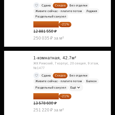
Сдана
Скидка
Без отделки
Живите сейчас - платите потом
Лоджия
Раздельный санузел
10 176 425 ₽
-21%
12 881 550 ₽
250 035 ₽ за м²
1-комнатная,
42.7м²
ЖК Римский, 7 корпус, 20 секция, 9 этаж,
№1477
Сдана
Скидка
Без отделки
Живите сейчас - платите потом
Балкон
Раздельный санузел
Ещё
10 727 094 ₽
-21%
13 578 600 ₽
251 220 ₽ за м²