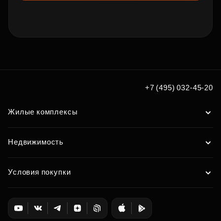
+7 (495) 032-45-20
Жилые комплексы
Недвижимость
Условия покупки