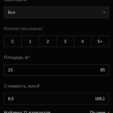
Все
Количество комнат
С
1
2
3
4
5+
Площадь, м²
Стоимость, млн ₽
Найдено 11 вариантов
По цене