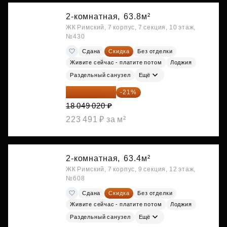
2-комнатная,
63.8м²
ЖК Римский, 7 корпус, 7 секция, 10 этаж,
№430
Сдана
Скидка
Без отделки
Живите сейчас - платите потом
Лоджия
Раздельный санузел
Ещё
14 258 726 ₽
-21%
18 049 020 ₽
223 491 ₽ за м²
2-комнатная,
63.4м²
ЖК Римский, 7 корпус, 9 секция, 12 этаж,
№608
Сдана
Скидка
Без отделки
Живите сейчас - платите потом
Лоджия
Раздельный санузел
Ещё